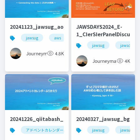
20241123_jawsug_aomori_lt_beajouneyman
JAWSDAYS2024_E-
1_CIerSIerPanelDiscussi
jawsug
aws
jaws-ug
キャリア
jawsug
jawsdays
Journeyman
4.8K
Journeyman
4K
20241226_qiitabash_lt_beajouneyman
20240327_jawsug_bgnr5
アドベントカレンダー
アウトプット
jawsug
qiita
jawsug_bg