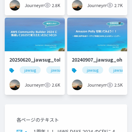
Journeyman
2.8K
Journeyman
2.7K
20250620_jawsug_tokyo_LTt_lt_beajouneyman
20240907_jawsug_ohenr
jawsug
jawsug_tokyo
jawsug
awscommunitybuilder
jawsug_oh
Journeyman
2.6K
Journeyman
2.5K
各ページのテキスト
1周年！！ JAWS DAYS 2024 のCfXに 4