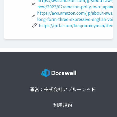
https://aws.amazon.com/jp/about-aws/w
new/2023/02/amazon-polly-two-japanese
https://aws.amazon.com/jp/about-aws/
long-form-three-expressive-english-voic
https://qiita.com/beajourneyman/item
運営：株式会社アプルーシッド
利用規約