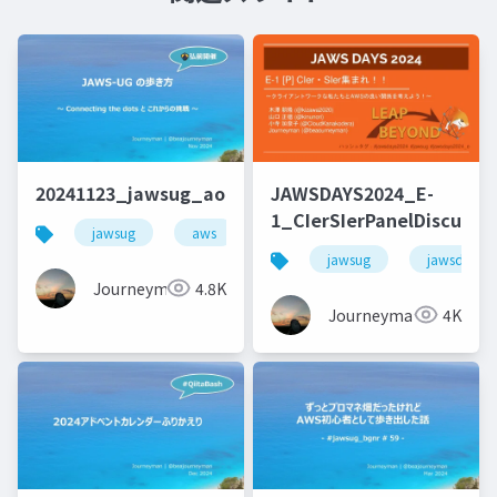
20241123_jawsug_aomori_lt_beajouneyman
JAWSDAYS2024_E-
1_CIerSIerPanelDiscussi
jawsug
aws
jaws-ug
キャリア
jawsug
jawsdays
Journeyman
4.8K
Journeyman
4K