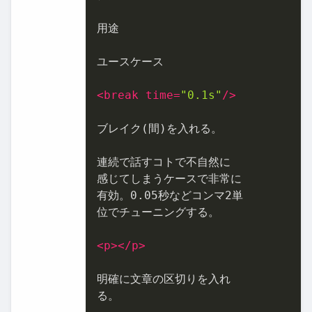
用途

ユースケース

<
break
time
=
"0.1s"
/>
ブレイク(間)を入れる。

連続で話すコトで不自然に

感じてしまうケースで非常に

有効。0.05秒などコンマ2単

位でチューニングする。

<
p
>
</
p
>
明確に文章の区切りを入れ

る。
