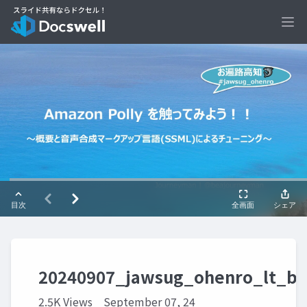
Ope
20240907_jawsug_ohenro_lt_b
2.5K Views
September 07, 24