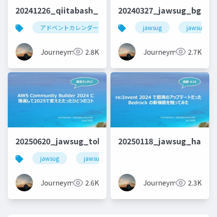
20241226_qiitabash_lt_beajouneyman
20240327_jawsug_bgnr5
アドベントカレンダー
アウトプット
jawsug
qiita
jawsug_bg
Journeyman
2.8K
Journeyman
2.7K
20250620_jawsug_tokyo_LTt_lt_beajouneyman
20250118_jawsug_hakod
jawsug
jawsug_tokyo
awscommunitybuilder
Journeyman
2.6K
Journeyman
2.3K