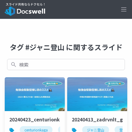
Ope
タグ #ジャニ登山 に関するスライド
検索
20240423_centurionkaga_beajouneyman
20240413_zadrvnlt_gbd
centurionkaga
ジャニ登山
ジャニ登山
jawsug
登山
登山