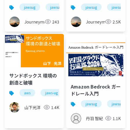
jawsug
jawsug_ohenro
jawsug
soraacomug
jawsug_oh
am
Journeyman
243
Journeyman
2.5K
サンドボックス 環境の
創造と破壊
Amazon Bedrock ガー
ドレール入門
aws
jaws-ug
jawsug_ohenro
jawsug
jawsug
jawsug_oh
山下光洋
1.4K
丹羽 智紀
1.1K