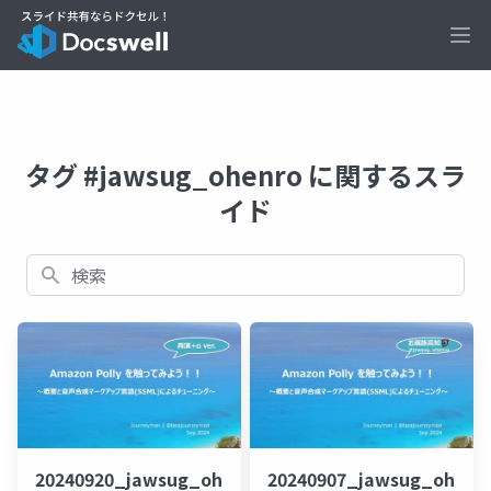
Ope
タグ #jawsug_ohenro に関するスラ
イド
検索
20240920_jawsug_ohenro_lt_replay+_beajouneym
20240907_jawsug_ohenr