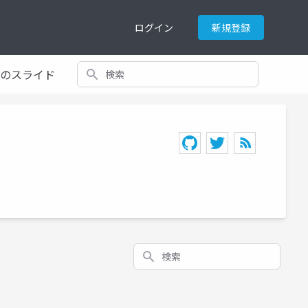
ログイン
新規登録
検索
てのスライド
検索