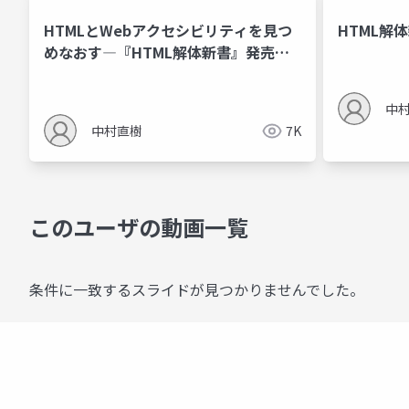
HTMLとWebアクセシビリティを見つ
HTML解
めなおす​―『HTML解体新書』発売に​
よせて
中
中村直樹
7K
このユーザの動画一覧
条件に一致するスライドが見つかりませんでした。