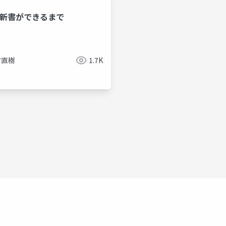
体新書ができるまで
村直樹
1.7K