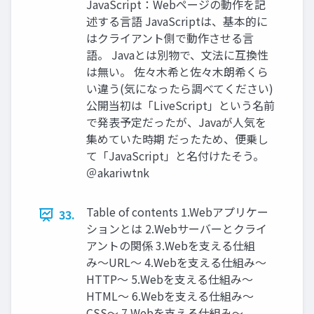
JavaScript：Webページの動作を記
述する⾔語 JavaScriptは、基本的に
はクライアント側で動作させる⾔
語。 Javaとは別物で、⽂法に互換性
は無い。 佐々⽊希と佐々⽊朗希くら
い違う(気になったら調べてください)
公開当初は「LiveScript」という名前
で発表予定だったが、Javaが⼈気を
集めていた時期 だったため、便乗し
て「JavaScript」と名付けたそう。
＠akariwtnk
Table of contents 1.Webアプリケー
33.
ションとは 2.Webサーバーとクライ
アントの関係 3.Webを⽀える仕組
み〜URL〜 4.Webを⽀える仕組み〜
HTTP〜 5.Webを⽀える仕組み〜
HTML〜 6.Webを⽀える仕組み〜
CSS〜 7.Webを⽀える仕組み〜