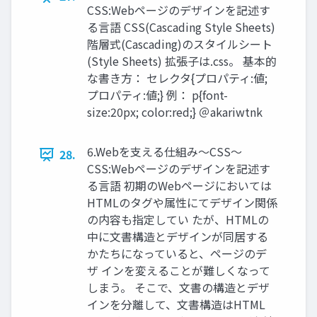
CSS:Webページのデザインを記述す
る⾔語 CSS(Cascading Style Sheets)
階層式(Cascading)のスタイルシート
(Style Sheets) 拡張⼦は.css。 基本的
な書き⽅： セレクタ{プロパティ:値;
プロパティ:値;} 例： p{font-
size:20px; color:red;} ＠akariwtnk
6.Webを⽀える仕組み〜CSS〜
28.
CSS:Webページのデザインを記述す
る⾔語 初期のWebページにおいては
HTMLのタグや属性にてデザイン関係
の内容も指定してい たが、HTMLの
中に⽂書構造とデザインが同居する
かたちになっていると、ページのデ
ザ インを変えることが難しくなって
しまう。 そこで、⽂書の構造とデザ
インを分離して、⽂書構造はHTML