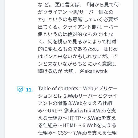
な ど。 更に⾔えば、「何から⾒て何
がクライアント側/サーバー側なの
か」というのも意識 していく必要が
出てくる。クライアント側/サーバー
側というのは絶対的なものでは な
く、何を視点で⾒るかによって相対
的に変わるものであるため。 はじめ
はピンと来ないかもしれないが、ピ
ンと来ないながらもとにかく意識し
続けるのが ⼤切。 ＠akariwtnk
Table of contents 1.Webアプリケー
11.
ションとは 2.Webサーバーとクライ
アントの関係 3.Webを⽀える仕組
み〜URL〜 ＠akariwtnk 4.Webを⽀
える仕組み〜HTTP〜 5.Webを⽀え
る仕組み〜HTML〜 6.Webを⽀える
仕組み〜CSS〜 7.Webを⽀える仕組