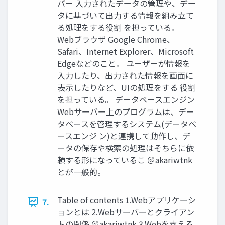
バー ⼊⼒されたデータの管理や、デー
タに基づいて出⼒する情報を組み⽴て
る処理をする役割 を担っている。
Webブラウザ Google Chrome、
Safari、Internet Explorer、Microsoft
Edgeなどのこと。 ユーザーが情報を
⼊⼒したり、出⼒された情報を画⾯に
表⽰したりなど、UIの処理をする 役割
を担っている。 データベースエンジン
Webサーバー上のプログラムは、デー
タベースを管理するシステム(データベ
ースエンジ ン)と連携して動作し、デ
ータの保存や検索の処理はそちらに依
頼する形になっているこ ＠akariwtnk
とが⼀般的。
Table of contents 1.Webアプリケーシ
7.
ョンとは 2.Webサーバーとクライアン
トの関係 ＠akariwtnk 3.Webを⽀える