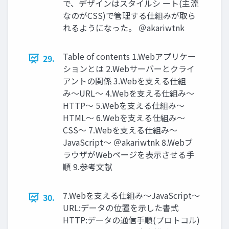
で、デザインはスタイルシ ート(主流
なのがCSS)で管理する仕組みが取ら
れるようになった。 ＠akariwtnk
Table of contents 1.Webアプリケー
29.
ションとは 2.Webサーバーとクライ
アントの関係 3.Webを⽀える仕組
み〜URL〜 4.Webを⽀える仕組み〜
HTTP〜 5.Webを⽀える仕組み〜
HTML〜 6.Webを⽀える仕組み〜
CSS〜 7.Webを⽀える仕組み〜
JavaScript〜 ＠akariwtnk 8.Webブ
ラウザがWebページを表⽰させる⼿
順 9.参考⽂献
7.Webを⽀える仕組み〜JavaScript〜
30.
URL:データの位置を⽰した書式
HTTP:データの通信⼿順(プロトコル)