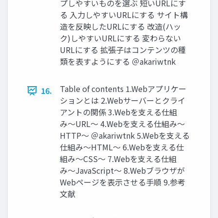
プしやすいものを選ぶ 短いURLにす
る ⼊⼒しやすいURLにする サイト構
造を反映したURLにする 改造(ハッ
ク)しやすいURLにする 変わらない
URLにする 拡張⼦はコンテンツの種
類を表すようにする ＠akariwtnk
Table of contents 1.Webアプリケー
16.
ションとは 2.Webサーバーとクライ
アントの関係 3.Webを⽀える仕組
み〜URL〜 4.Webを⽀える仕組み〜
HTTP〜 ＠akariwtnk 5.Webを⽀える
仕組み〜HTML〜 6.Webを⽀える仕
組み〜CSS〜 7.Webを⽀える仕組
み〜JavaScript〜 8.Webブラウザが
Webページを表⽰させる⼿順 9.参考
⽂献