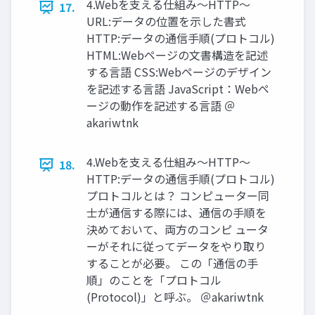
4.Webを⽀える仕組み〜HTTP〜
17.
URL:データの位置を⽰した書式
HTTP:データの通信⼿順(プロトコル)
HTML:Webページの⽂書構造を記述
する⾔語 CSS:Webページのデザイン
を記述する⾔語 JavaScript：Webペ
ージの動作を記述する⾔語 ＠
akariwtnk
4.Webを⽀える仕組み〜HTTP〜
18.
HTTP:データの通信⼿順(プロトコル)
プロトコルとは？ コンピューター同
⼠が通信する際には、通信の⼿順を
決めておいて、両⽅のコンピ ュータ
ーがそれに従ってデータをやり取り
することが必要。 この「通信の⼿
順」のことを「プロトコル
(Protocol)」と呼ぶ。 ＠akariwtnk