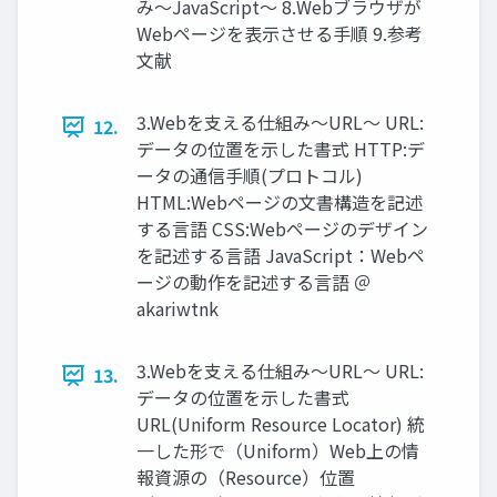
み〜JavaScript〜 8.Webブラウザが
Webページを表⽰させる⼿順 9.参考
⽂献
3.Webを⽀える仕組み〜URL〜 URL:
12.
データの位置を⽰した書式 HTTP:デ
ータの通信⼿順(プロトコル)
HTML:Webページの⽂書構造を記述
する⾔語 CSS:Webページのデザイン
を記述する⾔語 JavaScript：Webペ
ージの動作を記述する⾔語 ＠
akariwtnk
3.Webを⽀える仕組み〜URL〜 URL:
13.
データの位置を⽰した書式
URL(Uniform Resource Locator) 統
⼀した形で（Uniform）Web上の情
報資源の（Resource）位置