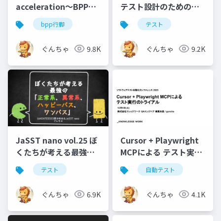
acceleration〜BPP行
テスト設計のための
脚がくれたもの〜
TestDesignDoc
bpp行脚
テスト
ぐんちゃ
9.8K
ぐんちゃ
9.2K
JaSST nano vol.25 ぼ
Cursor + Playwright
くたちが考える最強の
MCPによる テスト実行
「正常系、異常系、 ハ
のトライアル
テスト
自動テスト
ッピーパス、ワンパ
ス」
ぐんちゃ
6.9K
ぐんちゃ
4.1K