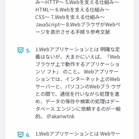
み〜HTTP〜 5.Webを⽀える仕組み〜
HTML〜 6.Webを⽀える仕組み〜
CSS〜 7.Webを⽀える仕組み〜
JavaScript〜 8.WebブラウザがWebペ
ージを表⽰させる⼿順 9.参考⽂献
1.Webアプリケーションとは 明確な定
5.
義はないが、⼤まかにいえば、「Web
ブラウザ上で動作するアプリケーショ
ンソ フト」 のこと。 Webアプリケー
ションでは、インターネット上のWeb
サーバーと、パソコンのWebブラ ウザ
との間で、通信を⾏いながら処理を進
め、データの保存や検索の処理はデー
タベース エンジンに依頼するのが⼀般
的。 ＠akariwtnk
1.Webアプリケーションとは Webサー
6.