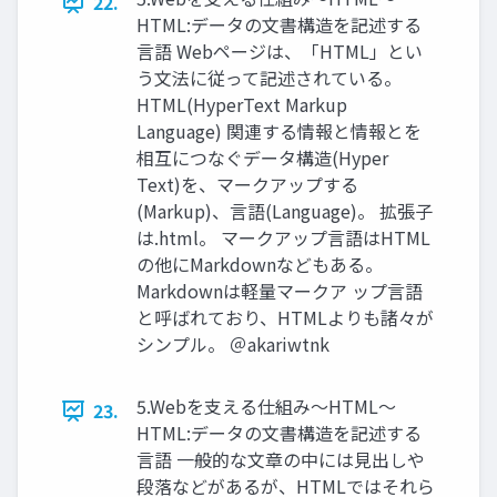
22.
HTML:データの⽂書構造を記述する
⾔語 Webページは、「HTML」とい
う⽂法に従って記述されている。
HTML(HyperText Markup
Language) 関連する情報と情報とを
相互につなぐデータ構造(Hyper
Text)を、マークアップする
(Markup)、⾔語(Language)。 拡張⼦
は.html。 マークアップ⾔語はHTML
の他にMarkdownなどもある。
Markdownは軽量マークア ップ⾔語
と呼ばれており、HTMLよりも諸々が
シンプル。 ＠akariwtnk
5.Webを⽀える仕組み〜HTML〜
23.
HTML:データの⽂書構造を記述する
⾔語 ⼀般的な⽂章の中には⾒出しや
段落などがあるが、HTMLではそれら