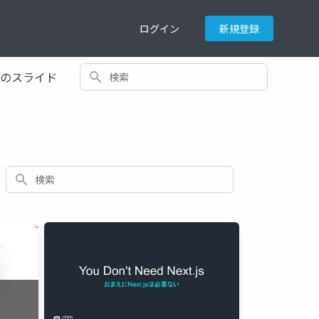
ログイン
新規登録
検索
てのスライド
検索