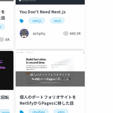
トを
You Don't Need Next.js
た話
next.js
react
e
ashphy
489.3K
8K
個人のポートフォリオサイトを
に回転
NetlifyからPagesに移した話
clouflare
astro
javascript
react
astro