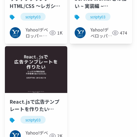
HTML/CSS ～レガシー
い ~ 実装編 ~
世界を超えて～
#scripty03
scripty03
scripty03
#scripty03
Yahoo!デベ
Yahoo!デ
1K
474
ロッパーネ
ベロッパー
ットワーク
ネットワー
ク
React.jsで広告テンプ
レートを作りたい
#scripty03
scripty03
Yahoo!デベ
2K