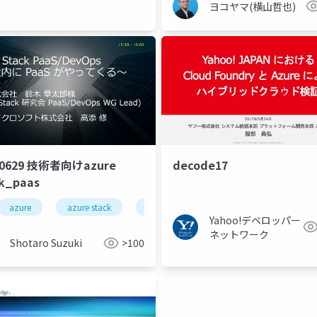
ヨコヤマ(横山哲也)
decode17
70629 技術者向けazure
k_paas
s server 2016
s2d
storage
a
azure
azure stack
paas
mobile apps
web a
Yahoo!デベロッパー
ネットワーク
Shotaro Suzuki
>100