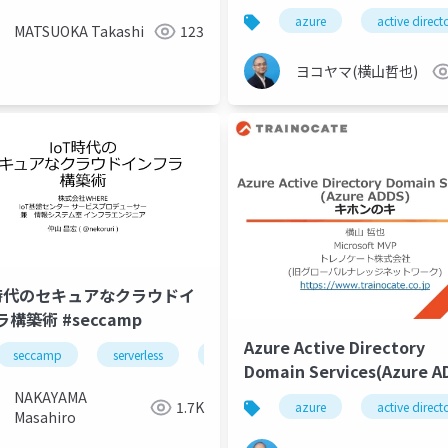
azure
active direct
MATSUOKA Takashi
123
ヨコヤマ(横山哲也)
T時代のセキュアなクラウドイ
構築術 #seccamp
Azure Active Directory
seccamp
serverless
iot
Domain Services(Azure A
キホンのキ
NAKAYAMA
1.7K
azure
active direct
Masahiro