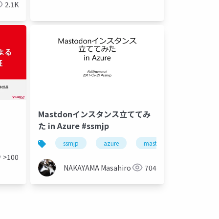
2.1K
Mastdonインスタンス立ててみ
た in Azure #ssmjp
ssmjp
azure
mastodon
pps
hci
mi
>100
NAKAYAMA Masahiro
704