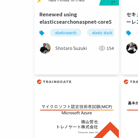
Renewed using
セキ
elasticsearchonaspnet-core5
ーレ
#ser
elasticsearch
elastic stack
azure
Shotaro Suzuki
154