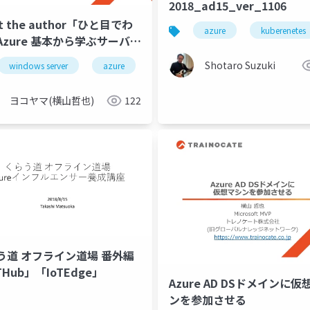
2018_ad15_ver_1106
t the author「ひと目でわ
azure
kuberenetes
Azure 基本から学ぶサーバー
ットワーク構築 第3版」
Shotaro Suzuki
windows server
azure
kumonokai
ヨコヤマ(横山哲也)
122
azure
gcp
う道 オフライン道場 番外編
THub」「IoTEdge」
Azure AD DSドメインに仮
ンを参加させる