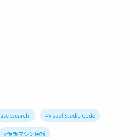
dr
microsoft azure
asticsearch
#Visual Studio Code
#仮想マシン保護