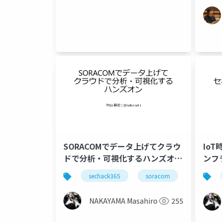
SORACOMでデータ上げてクラウ
Io
ドで分析・可視化するハンズオン
ンフラ
#SecHack365
sechack365
soracom
azure
NAKAYAMA Masahiro
255