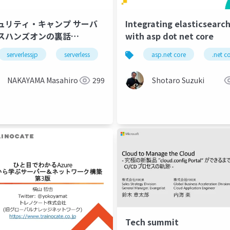
ュリティ・キャンプ サーバ
Integrating elasticsearc
スハンズオンの裏話
with asp dot net core
verlessjp
serverlessjp
aws
gcp
serverless
marketpl
asp.net core
.net c
NAKAYAMA Masahiro
299
Shotaro Suzuki
Tech summit