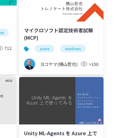
h
マイクロソフト認定技術者試験
ore
elastic
elasticsearch
elast
(MCP)
712
azure
windows
ヨコヤマ(横山哲也)
>100
Unity ML-Agents を Azure 上で