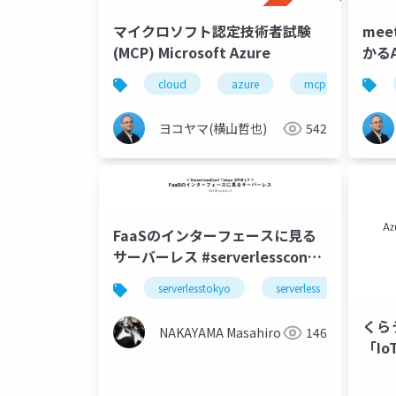
マイクロソフト認定技術者試験
mee
(MCP) Microsoft Azure
かる
＆ネ
cloud
azure
mcp
ヨコヤマ(横山哲也)
542
FaaSのインターフェースに見る
サーバーレス #serverlessconf
#serverlesstokyo
serverlesstokyo
serverless
aws
くら
NAKAYAMA Masahiro
146
「Io