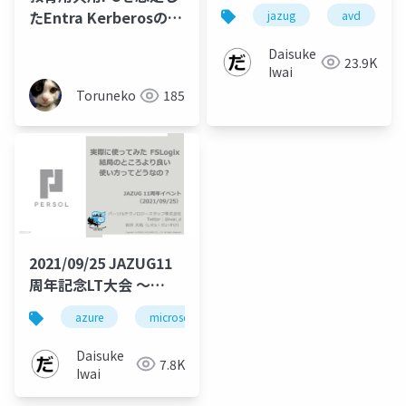
たEntra Kerberosの検
jazug
avd
証｜すきやねん Azure!!
Daisuke
#38
23.9K
Iwai
Toruneko
185
2021/09/25 JAZUG11
周年記念LT大会 ～
FSLogixのお話～
azure
microsoft
jazug
avd
fslo
Daisuke
7.8K
Iwai