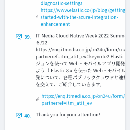
diagnostic-settings
https://www.elastic.co/jp/blog/getting-
started-with-the-azure-integration-
enhancement
IT Media Cloud Native Week 2022 Summer
39.
６/22
https://enq.itmedia.co.jp/on24u/form/cnw
partnerref=itm_atit_ev#keynote2 Elasti
ジョンを使って Web・モバイルアプリ開発
よう︕ Elastic 8.x を使った Web・モバイ
発について、各種パブリッククラウドと連携
を交えて、ご紹介していきます。
https://enq.itmedia.co.jp/on24u/form/c
partnerref=itm_atit_ev
Thank you for your attention!
40.