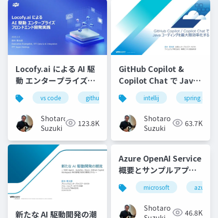
Locofy.ai による AI 駆
GitHub Copilot &
動 エンタープライズフ
Copilot Chat で Java
ロンドエンド開発実践-
コーディングを最大限
vs code
github copilot
intellij
gemini
spring starte
locofy.ai
s
効率化する-配布用
Shotaro
Shotaro
123.8K
63.7K
Suzuki
Suzuki
Azure OpenAI Service
概要とサンプルアプリ
等のご紹介
microsoft
azure
Shotaro
46.8K
新たな AI 駆動開発の潮
Suzuki