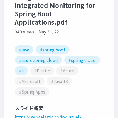
Integrated Monitoring for
Spring Boot
Applications.pdf
340 Views
May 31, 22
#java
#spring boot
#azure spring cloud
#spring cloud
#a
#Elastic
#Azure
#Microsoft
#Java 18
#Spring Apps
スライド概要
https://www.elastic.co/jp/virtual-