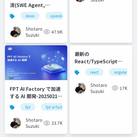
流(SWE Agent,
AutoDev,Devin,
devin
opendevin
azure
autodev
GitHub Copilot
Workspace等)
Shotaro
47.9K
Suzuki
最新の
React/TypeScript
SPA テンプレートを
react
angular
.NET 8 で試してみよう
Shotaro
17K
FPT AI Factory で加速
Suzuki
する AI 開発-20250213-
公開版
fpt
fpt ai factory
generative ai
azure
Shotaro
33.7K
Suzuki