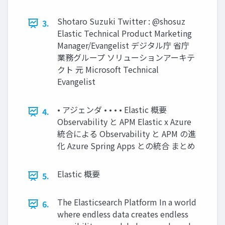
Shotaro Suzuki Twitter : @shosuz
3.
Elastic Technical Product Marketing
Manager/Evangelist デジタル庁 省庁
業務グループ ソリューションアーキテ
クト 元 Microsoft Technical
Evangelist
• アジェンダ • • • • Elastic 概要
4.
Observability と APM Elastic x Azure
統合による Observability と APM の進
化 Azure Spring Apps との統合 まとめ
Elastic 概要
5.
The Elasticsearch Platform In a world
6.
where endless data creates endless