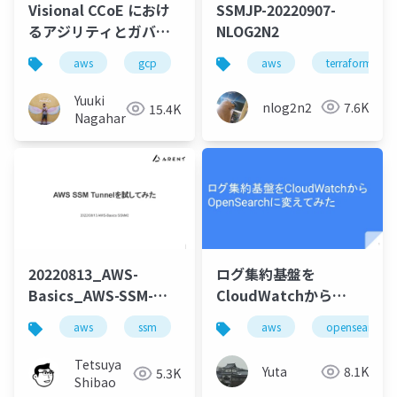
Visional CCoE におけ
SSMJP-20220907-
るアジリティとガバナ
NLOG2N2
ンスを両立するクラウ
aws
gcp
cloud
aws
ccoe
terraform
ド活用への挑戦
Yuuki
nlog2n2
7.6K
15.4K
Nagahara
20220813_AWS-
ログ集約基盤を
Basics_AWS-SSM-
CloudWatchから
Tunnelを試してみた
OpenSearchに変えて
aws
ssm
cli
aws
opensearch
みた
Tetsuya
Yuta
8.1K
5.3K
Shibao