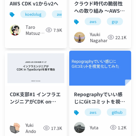
AWS CDK v1からv2へ
クラウド時代の脆弱性
への取り組み 〜AWS・
koedolug
aws
GCP編〜
aws
gcp
c
Taro
7.9K
Matsuzawa
Yuuki
22.1K
aka. btm
Nagahara
CDK支部#1 インフラエ
Repographyでいい感
ンジニアがCDK on
じにGitコミットを視覚
TypeScriptを推す理由
化してみた
aws
github
Yuki
Yuta
1.2K
17.3K
Ando