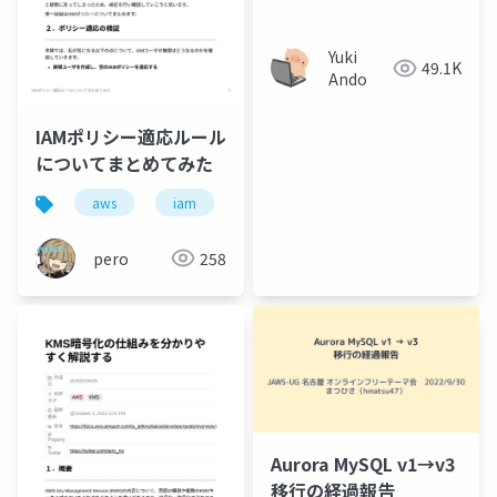
Gravitonに移行した話
Yuki
49.1K
Ando
IAMポリシー適応ルール
についてまとめてみた
aws
iam
pero
258
Aurora MySQL v1→v3
移行の経過報告