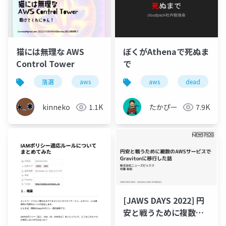
猫には無理な AWS
ぼくがAthenaで死ぬま
Control Tower
で
落選
aws
aws control tower
aws
dead
kinneko
1.1K
たかぴー
7.9K
[JAWS DAYS 2022] 円
安と戦うために複数の
AWSサービスで