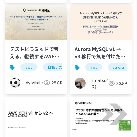
テストピラミッドで考
Aurora MySQL v1 →
える、継続するAWSサ
v3 移行で気を付けたほ
ーバレスアプリケーシ
うが良いこと（7 つ +
aws
自動テスト
aws
aurora
ョン自動テスト
α）
hmatsu47(ま
dyoshikawa
28.8K
30.8K
つ)