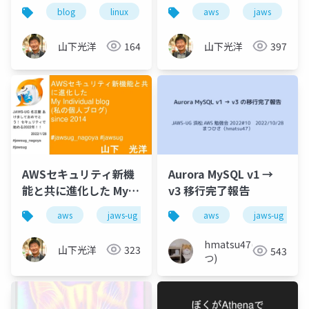
と
理由がある Jaws-ug
blog
linux
aws
aws
jaws
osaka awsのおjawsな
使い方
山下光洋
164
山下光洋
397
AWSセキュリティ新機
Aurora MySQL v1 →
能と共に進化した My
v3 移行完了報告
Individual blog (私の
aws
jaws-ug
wordpress
aws
jaws-ug
個人ブログ) since 2014
hmatsu47(ま
山下光洋
323
543
つ)