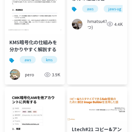
aws
jaws-ug
hmatsu47(ま
4.4K
つ)
KMS暗号化の仕組みを
分かりやすく解説する
aws
kms
資格
pero
3.9K
Ltech#21 コピー&アン