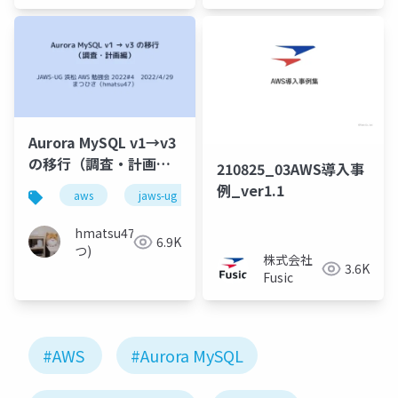
Aurora MySQL v1→v3
の移行（調査・計画
210825_03AWS導入事
編）
例_ver1.1
aws
jaws-ug
aurora
移行
バー
hmatsu47(ま
6.9K
つ)
株式会社
3.6K
Fusic
#AWS
#Aurora MySQL