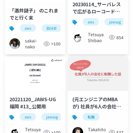
20230114_サーバレス
「酒井謎子」 のこれま
で広がるローコードな
でと行く末
世界_公開用
aws
jawsug
aws
自分史
Tetsuya
854
Shibao
sakai-
>100
nako
20221120_JAWS-UG
(元エンジニアのMBA
福岡 #13_公開用
が) 社員が6人の会社に
転職した話
aws
jawsug
fukuoka
転職
(
IPPP2022@2022.08.10
)
Tetsuya
Takahito
>100
537