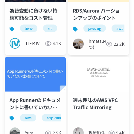
為替変動に負けない持
RDS/Aurora バージョ
続可能なコスト管理
ンアップのポイント
tieriv
sre
web
jaws-ug
コスト管理
aws
aws
hmatsu47(ま
TIER IV
4.1K
22.2K
つ)
App Runnerのドキュメ
週末趣味のAWS VPC
ントに書いていない仕
Traffic Mirroring
様について
aws
app-runner
Yuta
2.5K
難波和生
5.4K