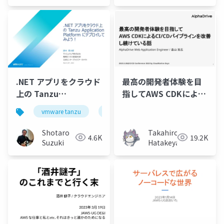
Tech Lab)
.NET アプリをクラウド
最高の開発者体験を目
上の Tanzu
指してAWS CDKによる
Application Platform
CI/CDパイプラインを改
vmware tanzu
microservices
devsecops
にデプロイしてみよ
善し続けている話
う！-for-.NET Lab
Shotaro
Takahiro
4.6K
19.2K
20230325-fin
Suzuki
Hatakeyama