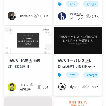
github-runner によ
視・運用方法
gcp
google
る GitHub Actions セ
ルフホストランナーの
株式会社
miyajan
19.6K
1.7K
大規模運用
ビヨンド
JAWS-UG朝会 #45
AWSサーバレス上に
LT_EC2運用
ChatGPT LINEボット
を構築する
aws
chatgpt
ますの＠
dyoshikawa
18.4K
554
AWS運用
保守 Lv1.1