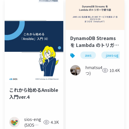
DynamoDB Streams
を Lambda のトリガー
で使う話
aws
jaws-ug
hmatsu47(ま
10.4K
つ)
これから始めるAnsible
入門ver.4
sios-eng
4.3K
(SIOS