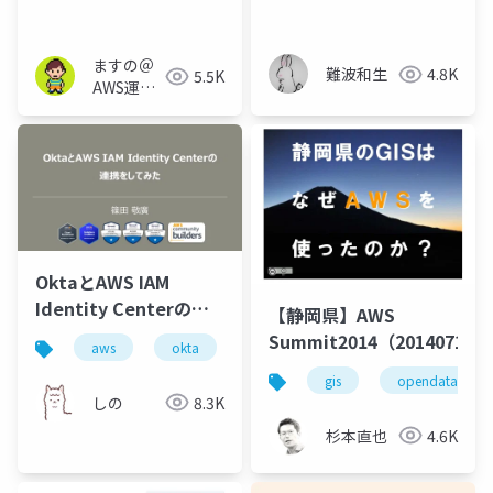
_SystemsManager
under NAT and
served with
PrivateLink.
ますの＠
難波和生
4.8K
5.5K
AWS運用
保守 Lv1.1
OktaとAWS IAM
Identity Centerの連
【静岡県】AWS
携をしてみた
Summit2014（20140718）
aws
okta
sso
アイデンティティ管理
gis
opendata
しの
8.3K
杉本直也
4.6K