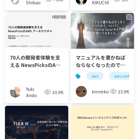
Shibao
KIKUCHI
70人の開発者体験を支
マニュアルを書かねば
える NewsPicksのAWS
ならなくなったので、
アーキテクチャ
ついでにAWS Control
aws
aws control t
Towerの入門書を書い
てみました。
Yuki
kinneko
23.9K
10.9K
Ando