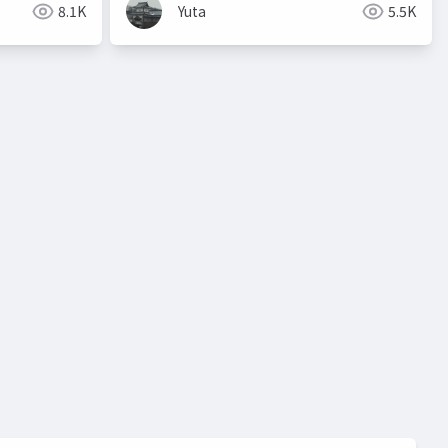
8.1K
Yuta
5.5K