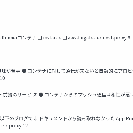
unnerコンテナ ❏ instance ❏ aws-fargate-request-proxy 8
erは非同期処理が苦手 ● コンテナに対して通信が来ないと自動的にプ
10
クエスト前提のサービ ス ● コンテナからのプッシュ通信は相性が悪い 
ブログで↓ ドキュメントから読み取れなかった App Runnerで
ne r-proxy 12