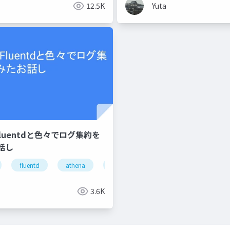
12.5K
Yuta
Fluentdと色々でログ集約を
話し
fluentd
athena
ログ集約
3.6K