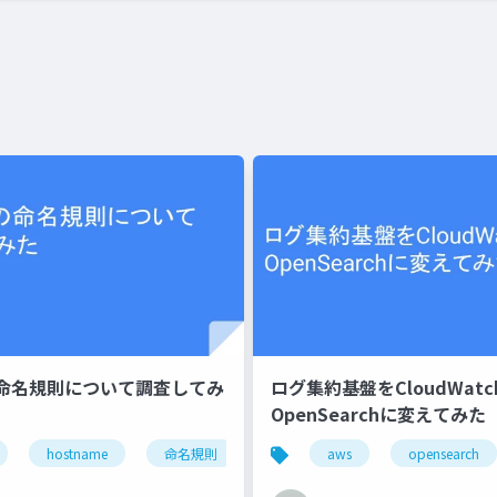
命名規則について調査してみ
ログ集約基盤をCloudWat
OpenSearchに変えてみた
hostname
命名規則
aws
opensearch