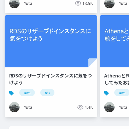
Yuta
13.5K
Yuta
RDSのリザーブドインスタンスに気をつ
Athenaと
けよう
してみたお
aws
rds
aws
Yuta
4.4K
Yuta