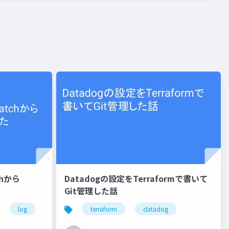
chから
Datadogの設定をTerraformで書いて
Git管理した話
log
terraform
datadog