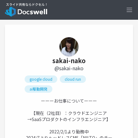
Ope
sakai-nako
@sakai-nako
google cloud
cloud run
ai駆動開発
ーーーお仕事についてーーー
【現在（2社目）：クラウドエンジニア
→SaaSプロダクトのインフラエンジニア】
2022/2/1より勤務中
2024/7よりヘッドレスCMS「NILTO」のチー