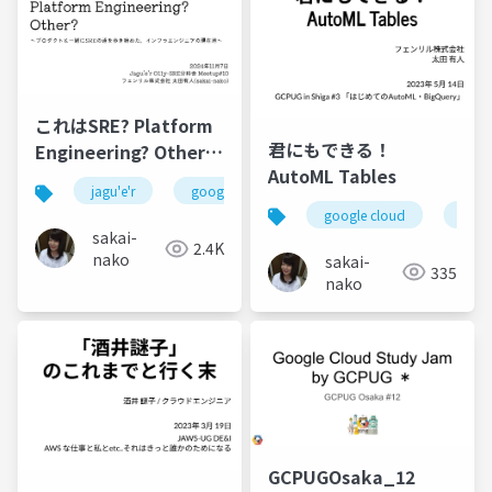
これはSRE? Platform
君にもできる！
Engineering? Other?
AutoML Tables
～プロダクトと一緒に
jagu'e'r
google cloud
sre
platform engin
SREの道を歩き始め
google cloud
verte
た、インフラエンジニ
sakai-
2.4K
アの現在地～
nako
sakai-
335
nako
GCPUGOsaka_12