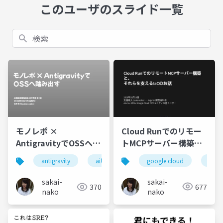
このユーザのスライド一覧
検索
Cloud Runでのリモー
モノレポ ×
トMCPサーバー構築
AntigravityでOSSへ踏
と、それらを支えるIaC
み出す
google cloud
clou
antigravity
ai駆動開発
のお話
sakai-
sakai-
677
370
nako
nako