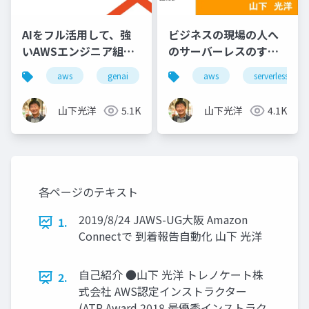
AIをフル活用して、強
ビジネスの現場の人へ
いAWSエンジニア組織
のサーバーレスのすす
になるための教育プラ
め
aws
genai
aws
serverless
ン
山下光洋
5.1K
山下光洋
4.1K
各ページのテキスト
2019/8/24 JAWS-UG大阪 Amazon
1.
Connectで 到着報告自動化 山下 光洋
自己紹介 ●山下 光洋 トレノケート株
2.
式会社 AWS認定インストラクター
(ATP Award 2018 最優秀インストラク