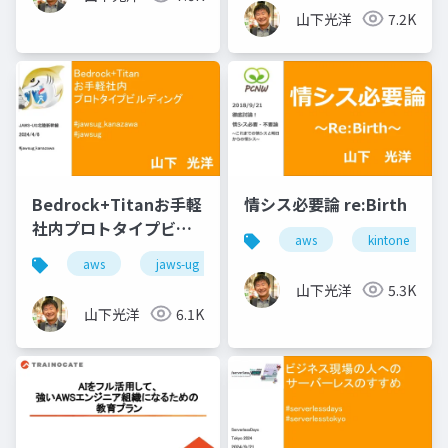
山下光洋
7.2K
Bedrock+Titanお手軽
情シス必要論 re:Birth
社内プロトタイプビル
aws
kintone
ディング
aws
jaws-ug
山下光洋
5.3K
山下光洋
6.1K