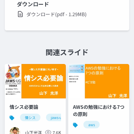
ダウンロード
ダウンロード(pdf - 1.29MB)
関連スライド
情シス必要論
AWSの勉強における7つ
の原則
情シス
jaws-ug
aws
aws
山下光洋
7.6K