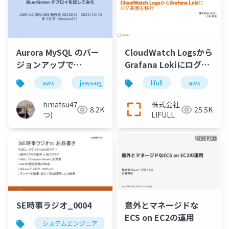
Aurora MySQL のバー
CloudWatch Logsから
ジョンアップで
Grafana Lokiにログ基
Blue_Green デプロイ
盤を移行
aws
jaws-ug
aurora
lifull
移行
aws
バー
を試してみた
hmatsu47(ま
株式会社
8.2K
25.5K
つ)
LIFULL
SE時事ラジオ_0004
意外とマネージドな
ECS on EC2の運用
システムエンジニア
時事
クラウド
aws