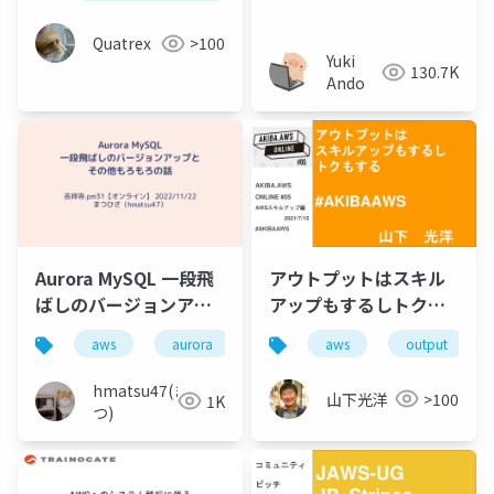
Quatrex
>100
Yuki
130.7K
Ando
Aurora MySQL 一段飛
アウトプットはスキル
ばしのバージョンアッ
アップもするしトクも
プとその他もろもろの
する
aws
aurora
移行
aws
バージョンアップ
output
話
hmatsu47(ま
山下光洋
>100
1K
つ)