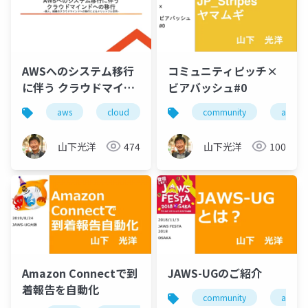
AWSへのシステム移行
コミュニティピッチ×
に伴う クラウドマイン
ビアバッシュ#0
ドへの移行
aws
cloud
community
aws
山下光洋
474
山下光洋
100
Amazon Connectで到
JAWS-UGのご紹介
着報告を自動化
community
aws