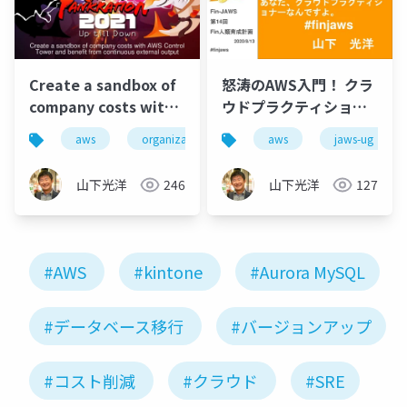
Create a sandbox of
怒涛のAWS入門！ クラ
company costs with
ウドプラクティショナ
AWS Control Tower
ー！ 知ってました？ あ
aws
organizations
jaws-ug
aws
jaws-ug
controltowe
and benefit from
なた、クラウドプラク
continuous external
ティショナーなんです
山下光洋
246
山下光洋
127
output
よ。
#AWS
#kintone
#Aurora MySQL
#データベース移行
#バージョンアップ
#コスト削減
#クラウド
#SRE