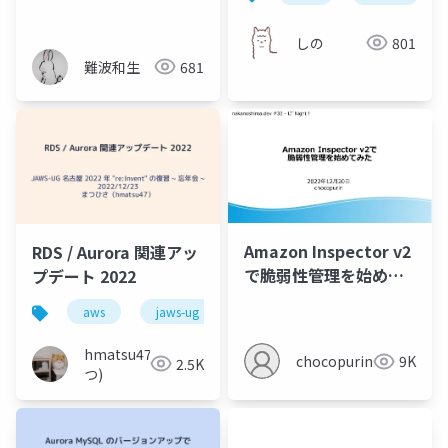
try to connect easy
to IPv6 network with
しの
801
AWS
難波和生
681
Amazon Inspector v2
RDS / Aurora 関連アッ
で脆弱性管理を始めて
プデート 2022
みた
aws
jaws-ug
aurora
rds
hmatsu47(ま
chocopurin
9K
2.5K
つ)