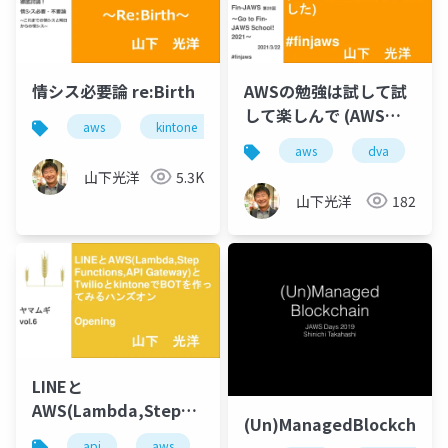
情シス必要論 re:Birth
AWSの勉強は試して試
して楽しんで (AWS認
aws
kintone
情シス
定DVA本書きました)
aws
dva
山下光洋
5.3K
山下光洋
182
LINEと
AWS(Lambda,Step
(Un)ManagedBlockchain
Functions,API
api
aws
bot
lambda
line