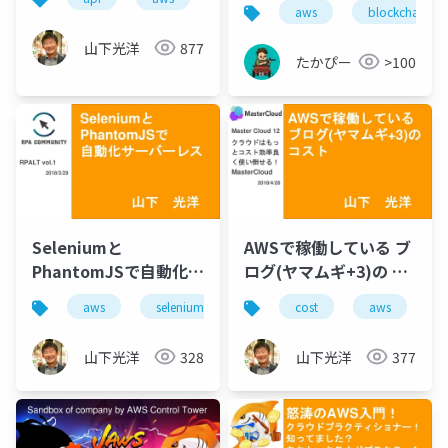
Gateway)とTwilioと
aws
blockchain
kintoneでBOTを作っ
山下光洋
877
てみるハンズオン
たかぴー
>100
(yamamugi vol.6)
Seleniumと
AWSで稼働している ブ
PhantomJSで自動化サ
ログ(ヤマムギ+3)の コ
ーバーレス(RPALT
スト
aws
selenium
python
cost
lambda
aws
r
w
vol.1 LT)
山下光洋
328
山下光洋
377