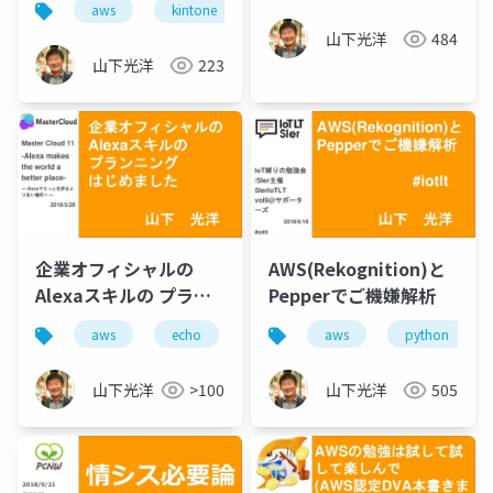
aws
kintone
amazon connect
山下光洋
484
山下光洋
223
企業オフィシャルの
AWS(Rekognition)と
Alexaスキルの プラン
Pepperでご機嫌解析
ニング はじめました
aws
echo
alexa
aws
python
(Master Cloud 11)
山下光洋
>100
山下光洋
505