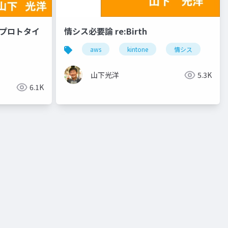
社内プロトタイ
情シス必要論 re:Birth
aws
kintone
情シス
山下光洋
5.3K
6.1K