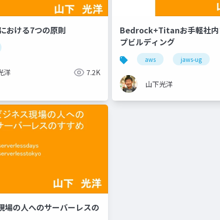
強における7つの原則
Bedrock+Titanお手軽
プビルディング
aws
jaws-ug
光洋
7.2K
山下光洋
現場の人へのサーバーレスの