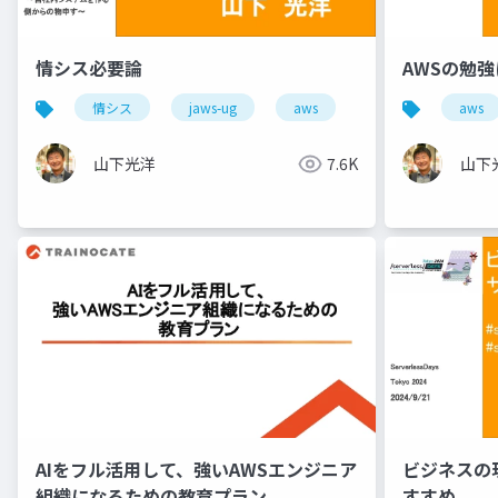
情シス必要論
AWSの勉
情シス
jaws-ug
aws
aws
山下光洋
7.6K
山下
AIをフル活用して、強いAWSエンジニア
ビジネスの
組織になるための教育プラン
すすめ