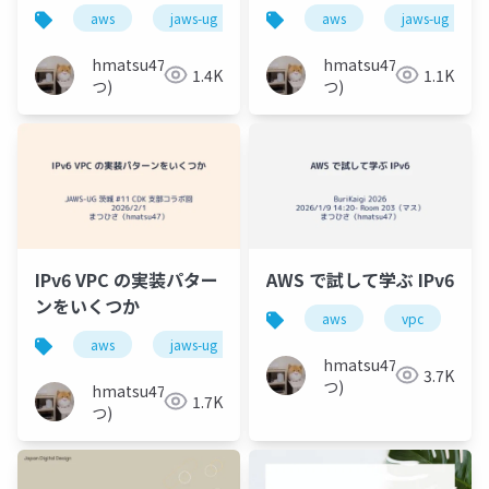
IPv4/v6 パケットをル
aws
jaws-ug
ipv6
aws
jaws-ug
ーティングしよう！
hmatsu47(ま
hmatsu47(ま
1.4K
1.1K
つ)
つ)
IPv6 VPC の実装パター
AWS で試して学ぶ IPv6
ンをいくつか
aws
vpc
i
aws
jaws-ug
ipv6
hmatsu47(ま
3.7K
つ)
hmatsu47(ま
1.7K
つ)