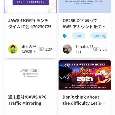
JAWS-UG東京 ランチ
OP25B だと思って
タイムLT会 #20230725
AWS アカウントを使っ
ていたら OP25B じゃな
aws
jaws-ug
かった話
ますの＠
hmatsu47(ま
1.2K
3.5K
AWS運用
つ)
保守 Lv1.1
週末趣味のAWS VPC
Don't think about
Traffic Mirroring
the difficulty Let's
try to connect easy