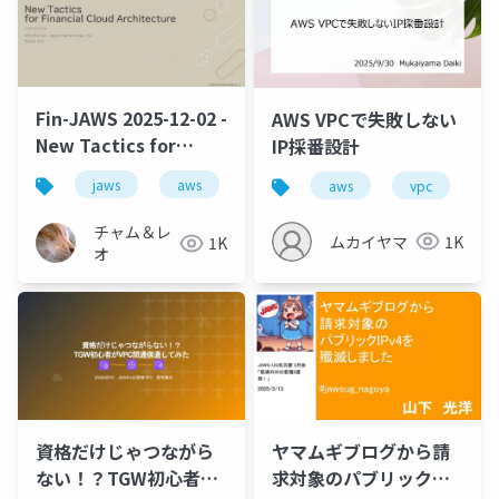
Fin-JAWS 2025-12-02 -
AWS VPCで失敗しない
New Tactics for
IP採番設計
Finnancial Cloud
jaws
aws
aws
vpc
i
Architecture
チャム＆レ
ムカイヤマ
1K
1K
オ
資格だけじゃつながら
ヤマムギブログから請
ない！？TGW初心者が
求対象のパブリック