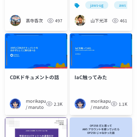
VPC間通信通してみた
IPv4を殲滅しました
jaws-ug
aws
髙寺香次
497
山下光洋
461
CDKドキュメントの話
IaC触ってみた
morikapu
morikapu
2.3K
1.1K
/ maruto
/ maruto