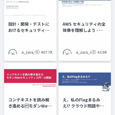
設計・開発・テストに
AWS セキュリティの全
おけるセキュリティの
体像を理解しよう - 初
実践と考え方を知ろう
学者が知るべき脅威と
対策
a_zara_n
407.7K
a_zara_n
43.9K
コンテキストを読み解
え、私のFlagまるみ
き進める モダンWeb
え!? クラウド問題やイ
セキュリティ入門 - 公
ンフラにおける題設計