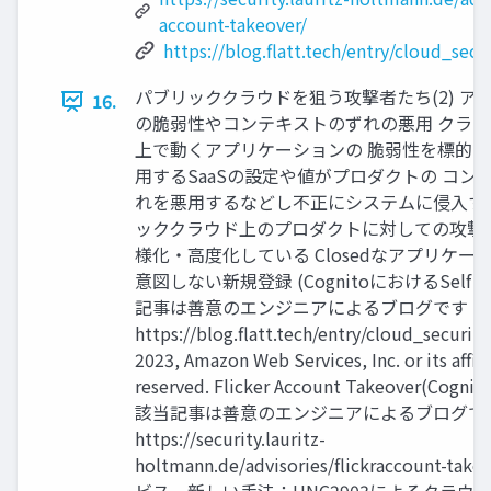
account-takeover/
https://blog.flatt.tech/entry/cloud_sec
パブリッククラウドを狙う攻撃者たち(2) ア
16.
の脆弱性やコンテキストのずれの悪用 クラ
上で動くアプリケーションの 脆弱性を標的
用するSaaSの設定や値がプロダクトの コン
れを悪用するなどし不正にシステムに侵入す
ッククラウド上のプロダクトに対しての攻撃
様化・高度化している Closedなアプリケー
意図しない新規登録 (CognitoにおけるSelf si
記事は善意のエンジニアによるブログです
https://blog.flatt.tech/entry/cloud_securi
2023, Amazon Web Services, Inc. or its affilia
reserved. Flicker Account Takeover(Cogni
該当記事は善意のエンジニアによるブログで
https://security.lauritz-
holtmann.de/advisories/flickraccount-ta