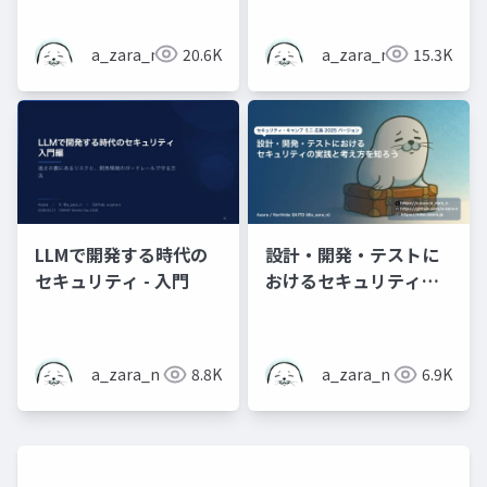
開資料
ミスにみるクラウドセ
キュリティ(入門) - 魔女
a_zara_n
20.6K
a_zara_n
15.3K
のお茶会 #7 おふらい
ん! (2025冬)
LLMで開発する時代の
設計・開発・テストに
セキュリティ - 入門
おけるセキュリティの
実践と考え方を知ろう -
広島ミニキャンプ
a_zara_n
8.8K
a_zara_n
6.9K