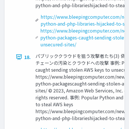
python-and-php-librarieshijacked-to-steal-
https://www.bleepingcomputer.com/news
python-and-php-libraries-hijacked-to-st
https://www.bleepingcomputer.com/news
python-packages-caught-sending-stolen-
unsecured-sites/
パブリッククラウドを狙う攻撃者たち(3) 偽
18.
チェーンの汚染とクラウドへの攻撃 事例: PyPi py
caught sending stolen AWS keys to unsecur
https://www.bleepingcomputer.com/news/s
python-packagescaught-sending-stolen-aws
sites/ © 2023, Amazon Web Services, Inc. or it
rights reserved. 事例: Popular Python and PH
to steal AWS keys
https://www.bleepingcomputer.com/news/s
python-and-php-librarieshijacked-to-steal-