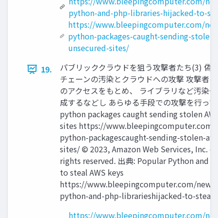
https://www.bleepingcomputer.com/news
python-and-php-libraries-hijacked-to-st
https://www.bleepingcomputer.com/news
python-packages-caught-sending-stolen-
unsecured-sites/
パブリッククラウドを狙う攻撃者たち(3) 偽
19.
チェーンの汚染とクラウドへの攻撃 攻撃者
のアクセスをもとめ、 ライブラリなど汚染
成するなどし あらゆる手段での攻撃を行ってきま
python packages caught sending stolen AW
sites https://www.bleepingcomputer.com/n
python-packagescaught-sending-stolen-aws
sites/ © 2023, Amazon Web Services, Inc. or it
rights reserved. 出典: Popular Python and PH
to steal AWS keys
https://www.bleepingcomputer.com/news/s
python-and-php-librarieshijacked-to-steal-
https://www.bleepingcomputer.com/news