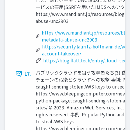
ビス、新しい手法：UNC2903によるクラウ
ービスの悪用(SSRFを用いたIMDSへのアクセ
https://www.mandiant.jp/resources/blog/
abuse-unc2903
https://www.mandiant.jp/resources/blo
metadata-abuse-unc2903
https://security.lauritz-holtmann.de/advi
account-takeover/
https://blog.flatt.tech/entry/cloud_sec
パブリッククラウドを狙う攻撃者たち(3) 偽
17.
チェーンの汚染とクラウドへの攻撃 事例: PyPi py
caught sending stolen AWS keys to unsecur
https://www.bleepingcomputer.com/news/s
python-packagescaught-sending-stolen-aws
sites/ © 2023, Amazon Web Services, Inc. or it
rights reserved. 事例: Popular Python and PH
to steal AWS keys
https://www.bleepingcomputer.com/news/s