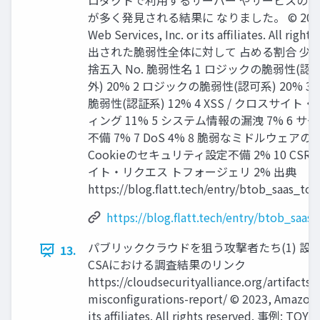
ロダクトで利用するサーバー やサービスの
が多く発見される結果に なりました。 © 2023,
Web Services, Inc. or its affiliates. All right
出された脆弱性全体に対して 占める割合 少
捨五入 No. 脆弱性名 1 ロジックの脆弱性(
外) 20% 2 ロジックの脆弱性(認可系) 20% 
脆弱性(認証系) 12% 4 XSS / クロスサイト
ィング 11% 5 システム情報の漏洩 7% 6 
不備 7% 7 DoS 4% 8 脆弱なミドルウェアの使
Cookieのセキュリティ設定不備 2% 10 CSRF
イト・リクエス トフォージェリ 2% 出典
https://blog.flatt.tech/entry/btob_saas_t
https://blog.flatt.tech/entry/btob_saa
パブリッククラウドを狙う攻撃者たち(1) 設
13.
CSAにおける調査結果のリンク
https://cloudsecurityalliance.org/artifacts/
misconfigurations-report/ © 2023, Amazon W
its affiliates. All rights reserved. 