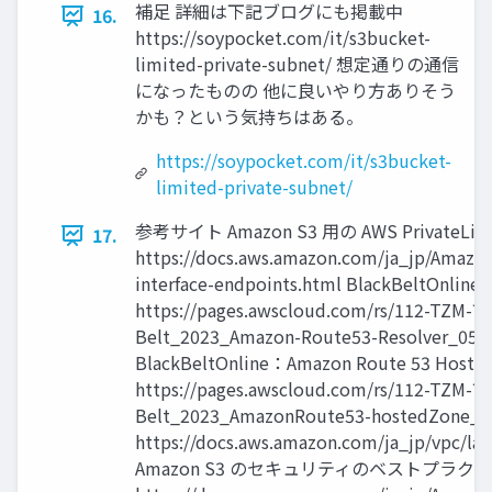
補足 詳細は下記ブログにも掲載中
16.
https://soypocket.com/it/s3bucket-
limited-private-subnet/ 想定通りの通信
になったものの 他に良いやり方ありそう
かも？という気持ちはある。
https://soypocket.com/it/s3bucket-
limited-private-subnet/
参考サイト Amazon S3 用の AWS PrivateLin
17.
https://docs.aws.amazon.com/ja_jp/AmazonS
interface-endpoints.html BlackBeltOnlin
https://pages.awscloud.com/rs/112-TZM-7
Belt_2023_Amazon-Route53-Resolver_053
BlackBeltOnline：Amazon Route 53 Hoste
https://pages.awscloud.com/rs/112-TZM-7
Belt_2023_AmazonRoute53-hostedZone
https://docs.aws.amazon.com/ja_jp/vpc/lat
Amazon S3 のセキュリティのベストプラク