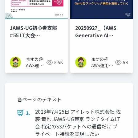
JAWS-UG初心者支部
20250927_【AWS
#55 LT大会
Generative AI
_SystemsManager
Solution Box】GenU
をワンクリック構築＆
更新していく
ますの＠
ますの＠
5.5K
5K
AWS運用
AWS運用保
保守 Lv1.1
守 Lv1.1
各ページのテキスト
2023年7月25日 アイレット株式会社 佐
1.
藤 竜也 JAWS-UG東京 ランチタイムLT
会 特定のS3バケットへの通信だけ プ
ライベート接続を実現したい