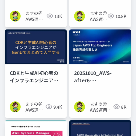
使えそうなOSSを試し
_20251108_Security-
たらダメだったお話
JAWS【第39回】
ますの＠
ますの＠
13K
10.8K
AWS運用
AWS運用
保守 Lv1.1
保守
Lv1.1
CDKと生成AI初心者の
20251010_AWS-
インフラエンジニアが
after6-
GenUでまとめて入門す
LT_TopEngineers後進
る
育成の難しさ
ますの＠
ますの＠
9.4K
8K
AWS運用
AWS運用保
保守 Lv1.1
守 Lv1.1