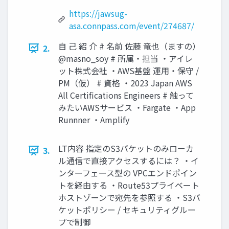
https://jawsug-
asa.connpass.com/event/274687/
自 己 紹 介 # 名前 佐藤 竜也（ますの）
2.
@masno_soy # 所属・担当 ・アイレ
ット株式会社 ・AWS基盤 運用・保守 /
PM（仮） # 資格 ・2023 Japan AWS
All Certifications Engineers # 触って
みたいAWSサービス ・Fargate ・App
Runnner ・Amplify
LT内容 指定のS3バケットのみローカ
3.
ル通信で直接アクセスするには？ ・イ
ンターフェース型の VPCエンドポイン
トを経由する ・Route53プライベート
ホストゾーンで宛先を参照する ・S3バ
ケットポリシー / セキュリティグルー
プで制御