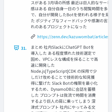
スがある 3月頃の所感 最近は巨人的なサー
感はある 自分自身一日のうち閲覧時間を多く占
で、自分が開発したBotを使われる様子を見
た ポジティブなフィードバックや感謝の言
れのあるプロジェクトになった
https://zenn.dev/kazuwombat/articles/
まとめ 社内SlackにChatGPT Botを
31.
導入した ある程度慣れた技術選定で
固め、VPCレスな構成を採ることで高
速に開発した
Node.js|TypeScript|CDK の採用で少
しだけ攻めることで技術的な知見獲
得に繋げた Slack Botの権限を最小化
するため、DynamoDBに会話を蓄積
した プロンプトは我流で時間を消費
するより巨人の肩に乗ってしまう 深
津式プロンプト 社内にやってみる文