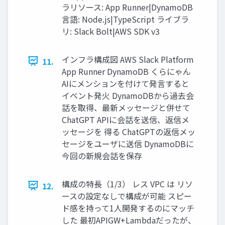
ラリソース: App Runner|DynamoDB
言語: Node.js|TypeScript ライブラ
リ: Slack Bolt|AWS SDK v3
インフラ構成図 AWS Slack Platform
11.
App Runner DynamoDB くらにゃん
AIにメンションを付けて発言すると
イベント発火 DynamoDBから過去会
話を取得、最新メッセージと併せて
ChatGPT APIに会話を送信、返信メ
ッセージを 得る ChatGPTの返信メッ
セージをユーザに送信 DynamoDBに
今回の新規会話を保存
構成の特長（1/3） レス VPC は リソ
12.
ースの設定なしで構成が可能 スピー
ド感を持って1人開発するのにマッチ
した 最初APIGW+Lambdaだったが、