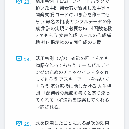
活用事例（ 1/2） フィードバックで
23.
頂いた事例 発表者が観測した事例 +
開発支援 コードの叩き台を作っても
らう 命名の相談 サンプルデータの作
成 集計の実現に必要なExcel関数を教
えてもらう 文書作成 メールの作成補
助 社内掲示物の文面作成の支援
活用事例（2/2） 雑談の種 とんでも
24.
物語を作ってもらう チームビルディ
ングのためのチェックインネタを作
ってもらう アスキーアートを描いて
もらう 気分転換に話しかける 人生相
談 「配偶者の愚痴を書くと寄り添っ
てくれる→解決策を提案してくれる
→諭される」
式を採用したことによる副次的効果
25.