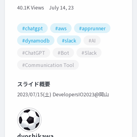
40.1K Views
July 14, 23
#chatgpt
#aws
#apprunner
#dynamodb
#slack
#AI
#ChatGPT
#Bot
#Slack
#Communication Tool
スライド概要
2023/07/15(土) DevelopersIO2023@岡山
dyoshikawa