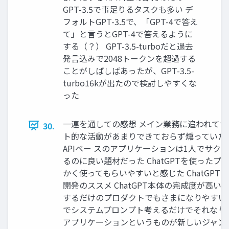
GPT-3.5で事足りるタスクも多い デ
フォルトGPT-3.5で、「GPT-4で答え
て」と言うとGPT-4で答えるように
する（？） GPT-3.5-turboだと過去
発言込みで2048トークンを超過する
ことがしばしばあったが、GPT-3.5-
turbo16kが出たので検討しやすくな
った
一連を通しての感想 メイン業務に追われて
30.
ト的な活動があまりできておらず燻っていた中、
APIベー スのアプリケーションは1人でサク
るのに良い題材だった ChatGPTを使ったプ
かく使ってもらいやすいと感じた ChatGPT 
開発のススメ ChatGPT本体の完成度が高い
するだけのプロダクトでもさまになりやすい A
でシステムプロンプト考えるだけでそれなりになる
アプリケーションというものが新しいジャン