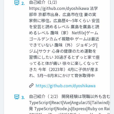
自己紹介（1/2）
2.
https://github.com/dyoshikawa 法学
部卒 京都市出身、広島市在住 妻の実
家側に移住。広島歴4〜5年くらい 安芸
を安芸と読めるレベル 廣島を廣島と読
めるレベル 趣味（家） Netfilx|ゲーム
ゴールデンカムイ視聴中 ゲームは最近
できていない 趣味（外） ジョギング|
ジム|サウナ 心身の健康のため運動を
習慣にしたい 30過ぎるとずっと家で座
ってると体が痛い 徐々に楽しくなって
きた 今年（2023年）4月に子供が産ま
れ、5月〜8月末にかけて育休取得中
https://github.com/dyoshikawa
自己紹介（ 2/2） 開発経験は現職以外も含む
3.
TypeScript|React|Vue|AngularJS|Tailwi
発 TypeScript|Node.js|Express|Ruby on