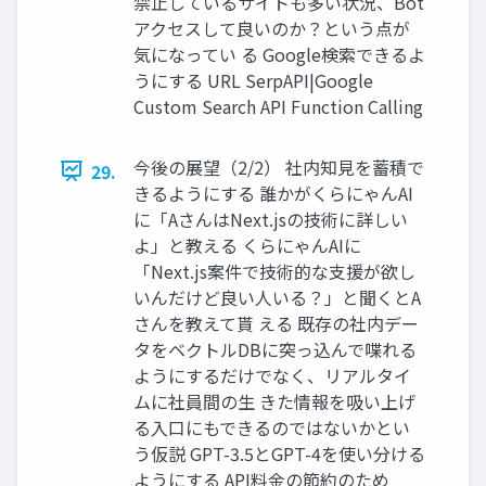
禁止しているサイトも多い状況、Bot
アクセスして良いのか？という点が
気になってい る Google検索できるよ
うにする URL SerpAPI|Google
Custom Search API Function Calling
今後の展望（2/2） 社内知見を蓄積で
29.
きるようにする 誰かがくらにゃんAI
に「AさんはNext.jsの技術に詳しい
よ」と教える くらにゃんAIに
「Next.js案件で技術的な支援が欲し
いんだけど良い人いる？」と聞くとA
さんを教えて貰 える 既存の社内デー
タをベクトルDBに突っ込んで喋れる
ようにするだけでなく、リアルタイ
ムに社員間の生 きた情報を吸い上げ
る入口にもできるのではないかとい
う仮説 GPT-3.5とGPT-4を使い分ける
ようにする API料金の節約のため