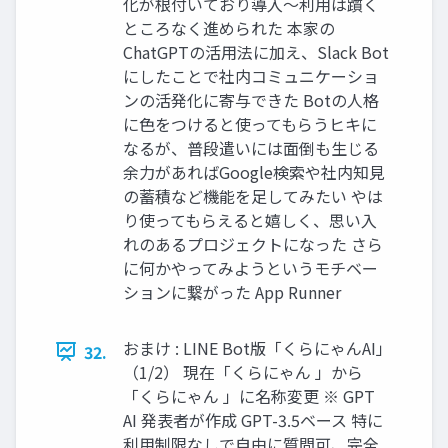
化が根付いており導入〜利用は躓く
ところなく進められた 本家の
ChatGPTの活用法に加え、Slack Bot
にしたことで社内コミュニケーショ
ンの活発化に寄与できた Botの人格
に色をつけると使ってもらうヒキに
なるが、普段遣いには面倒も生じる
余力があればGoogle検索や社内知見
の蓄積など機能を足してみたい やは
り使ってもらえると嬉しく、思い入
れのあるプロジェクトになった さら
に何かやってみようというモチベー
ションに繋がった App Runner
おまけ : LINE Bot版「くらにゃんAI」
32.
（1/2） 現在「くらにゃん 」から
「くらにゃん 」に名称変更 ※ GPT
AI 発表者が作成 GPT-3.5ベース 特に
利用制限なしで自由に質問可、完全