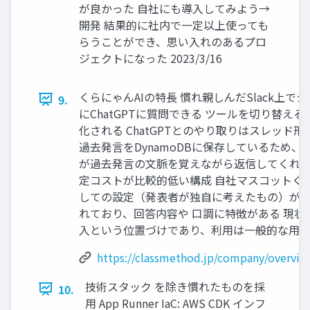
が良かった 自社にも導入してみよう→
開発 結果的に社内で一定以上使っても
らうことができ、思い入れのあるプロ
ジェクトになった 2023/3/16
くらにゃんAIの特長 慣れ親しんだSlack上で
9.
にChatGPTに質問できる ツールを切り替え
化される ChatGPTとのやり取りはスレッド
過去発言をDynamoDBに保存しているため、Slac
が過去発言の文脈を覚えながら返信してくれる 
定コストが比較的低い構成 自社マスコットく
しての設定（発表者が独自に考えたもの）が
れており、回答内容や 口調に特徴がある 現状
入という位置づけであり、利用は一般的な用
https://classmethod.jp/company/overvie
技術スタック を除き慣れたものを採
10.
用 App Runner IaC: AWS CDK インフ