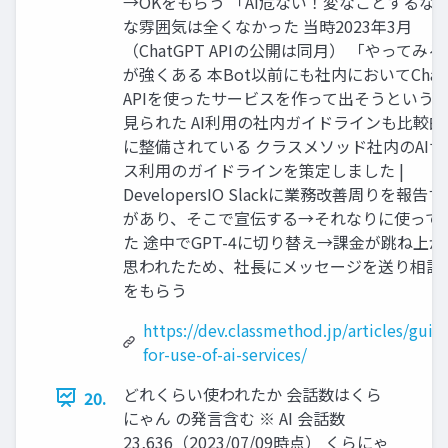
→OKをもらう 「AI危ない！変なことするな
な雰囲気は全くなかった 当時2023年3月
（ChatGPT APIの公開は同月） 「やってみ
が強くある 本Bot以前にも社内においてChat
APIを使ったサービスを作って出そうという
見られた AI利用の社内ガイドラインも比較的
に整備されている クラスメソッド社内のAIサ
ス利用のガイドラインを策定しました |
DevelopersIO Slackに業務改善周りを報告す
があり、そこで宣伝する→それなりに使って
た 途中でGPT-4に切り替え→課金が跳ね上
思われたため、社長にメッセージを送り相談
をもらう
https://dev.classmethod.jp/articles/guid
for-use-of-ai-services/
どれくらい使われたか 会話数はくら
20.
にゃん の発言含む ※ AI 会話数
23,636（2023/07/09時点） くらにゃ