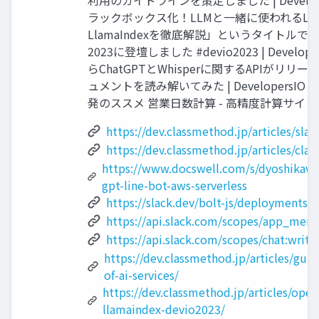
ラックボックス化！LLMと一緒に使われるLang
LlamaIndexを徹底解説」というタイトルで Dev
2023に登壇しました #devio2023 | Developer
らChatGPTとWhisperに関するAPIがリリ
ュメントを読み解いてみた | DevelopersI
発のススメ 営業日数計算 - 高精度計算サイト Cha
https://dev.classmethod.jp/articles/slac
https://dev.classmethod.jp/articles/clan
https://www.docswell.com/s/dyoshikaw
gpt-line-bot-aws-serverless
https://slack.dev/bolt-js/deployments
https://api.slack.com/scopes/app_ment
https://api.slack.com/scopes/chat:write
https://dev.classmethod.jp/articles/guid
of-ai-services/
https://dev.classmethod.jp/articles/open
llamaindex-devio2023/