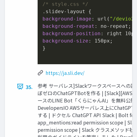
/* style.css */
.slidev-layout
background-image
: url(
"/devio2
background-repeat
background-position
: right 
10p
background-size
: 
150px
;

}

https://ja.sli.dev/
参考 サーバレス]Slackワークスペースへの
35.
ぼゼロのChatGPTBotを作る | [Slack][AWS De
ースのLINE Bot「くらにゃんAI」を無料公開
DevelopersIO AWSサーバレス上にChatGPT 
する | ドクセル ChatGPT API Slack | Bolt for 
app_mentions:read permission scope | Slac
permission scope | Slack クラスメソッ
利用のガイドラインを策定しました | Develop