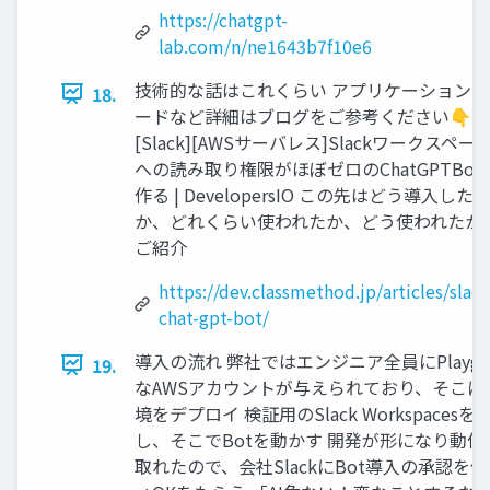
https://chatgpt-
lab.com/n/ne1643b7f10e6
技術的な話はこれくらい アプリケーションコ
18.
ードなど詳細はブログをご参考ください👇
[Slack][AWSサーバレス]Slackワークスペー
への読み取り権限がほぼゼロのChatGPTBot
作る | DevelopersIO この先はどう導入した
か、どれくらい使われたか、どう使われたか
ご紹介
https://dev.classmethod.jp/articles/slack
chat-gpt-bot/
導入の流れ 弊社ではエンジニア全員にPlaygro
19.
なAWSアカウントが与えられており、そこに
境をデプロイ 検証用のSlack Workspacesを
し、そこでBotを動かす 開発が形になり動作
取れたので、会社SlackにBot導入の承認を