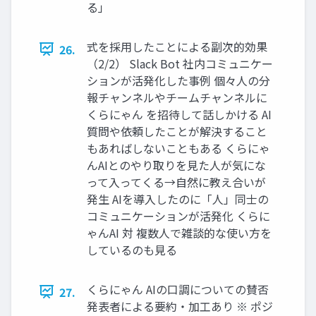
る」
式を採用したことによる副次的効果
26.
（2/2） Slack Bot 社内コミュニケー
ションが活発化した事例 個々人の分
報チャンネルやチームチャンネルに
くらにゃん を招待して話しかける AI
質問や依頼したことが解決すること
もあればしないこともある くらにゃ
んAIとのやり取りを見た人が気にな
って入ってくる→自然に教え合いが
発生 AIを導入したのに「人」同士の
コミュニケーションが活発化 くらに
ゃんAI 対 複数人で雑談的な使い方を
しているのも見る
くらにゃん AIの口調についての賛否
27.
発表者による要約・加工あり ※ ポジ