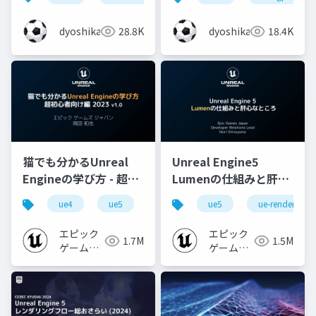
ョン自動テスト
dyoshikawa
28.8K
dyoshikawa
18.4K
猫でも分かるUnreal
Unreal Engine5
Engineの学び方 - 超初
Lumenの仕組みと肝心
心者向け編 - 2023 v1.0
なところ
ue4
ue5
ue-beginner
ue5
ue-rendering
エピック
エピック
1.7M
1.5M
ゲームズ
ゲームズ
ジャパン
ジャパン