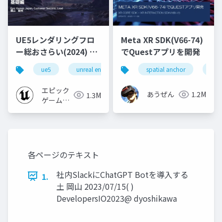
UE5レンダリングフロ
Meta XR SDK(V66-74)
ー総おさらい(2024) 基
でQuestアプリを開発
礎編！
ue5
unreal engine
ue-rendering
spatial anchor
unit
[CEDEC+KYUSHU
2024]
エピック
あうぜん
1.2M
1.3M
ゲームズ
ジャパン
各ページのテキスト
社内SlackにChatGPT Botを導入する
1.
土 岡山 2023/07/15( )
DevelopersIO2023@ dyoshikawa