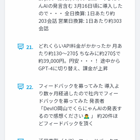
んAIの発言含む 3月16日頃に導入した
ので・・・ 全日換算: 1日あたり約
203会話 営業日換算: 1日あたり約303
会話
どれくらいAPI料金がかかったか 月あ
21.
たり約130〜270$ ちなみに約270$で
約39,000円。円安・・・！ 途中から
GPT-4に切り替え、課金が上昇
フィードバックを募ってみた 導入よ
22.
り数ヶ月経過したので社内でフィー
ドバックを募ってみた 発表者
「DevIO岡山でくらにゃんAIの発表す
るので感想ください🙇‍♂️ 」 約20件ほ
どフィードバックを頂く