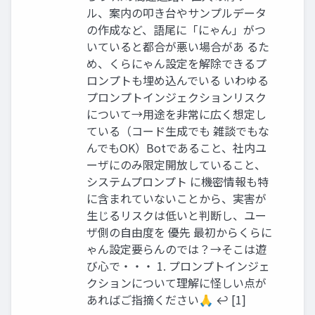
ル、案内の叩き台やサンプルデータ
の作成など、語尾に「にゃん」がつ
いていると都合が悪い場合があ るた
め、くらにゃん設定を解除できるプ
ロンプトも埋め込んでいる いわゆる
プロンプトインジェクションリスク
について→用途を非常に広く想定し
ている（コード生成でも 雑談でもな
んでもOK）Botであること、社内ユ
ーザにのみ限定開放していること、
システムプロンプト に機密情報も特
に含まれていないことから、実害が
生じるリスクは低いと判断し、ユー
ザ側の自由度を 優先 最初からくらに
ゃん設定要らんのでは？→そこは遊
び心で・・・ 1. プロンプトインジェ
クションについて理解に怪しい点が
あればご指摘ください🙏 ↩︎ [1]