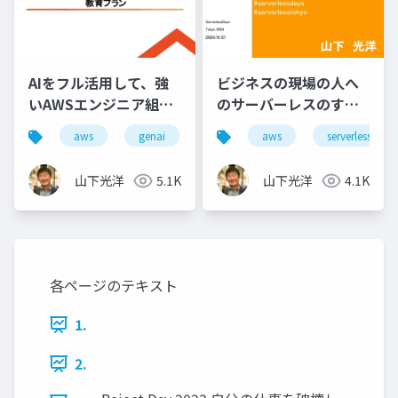
AIをフル活用して、強
ビジネスの現場の人へ
いAWSエンジニア組織
のサーバーレスのすす
になるための教育プラ
め
aws
genai
aws
serverless
ン
山下光洋
5.1K
山下光洋
4.1K
各ページのテキスト
1.
2.