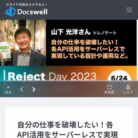
Ope
自分の仕事を破壊したい！各
API活用をサーバーレスで実現