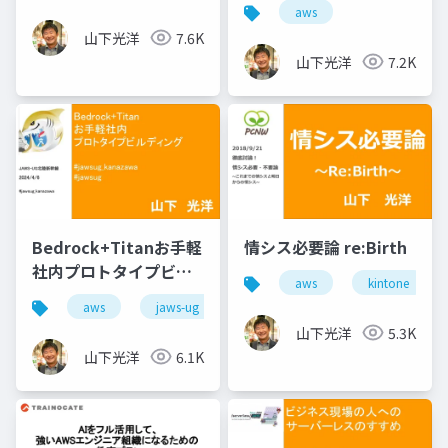
aws
山下光洋
7.6K
山下光洋
7.2K
Bedrock+Titanお手軽
情シス必要論 re:Birth
社内プロトタイプビル
aws
kintone
ディング
aws
jaws-ug
山下光洋
5.3K
山下光洋
6.1K