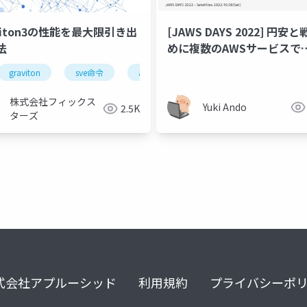
viton3の性能を最大限引き出
[JAWS DAYS 2022] 円安
法
めに複数のAWSサービスで
Gravitonに移行した話
graviton
sve命令
arm
aws
cpu
ama
株式会社フィックス
Yuki Ando
2.5K
ターズ
式会社アプルーシッド
利用規約
プライバシーポ