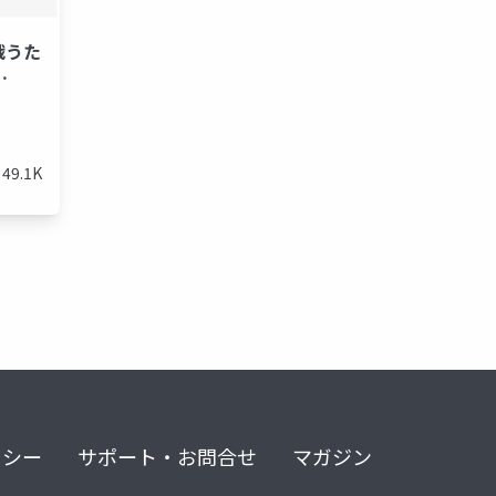
と戦うた
zon
graviton3
高速化シリーズ
49.1K
リシー
サポート・お問合せ
マガジン