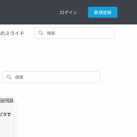
ログイン
新規登録
検索
てのスライド
検索