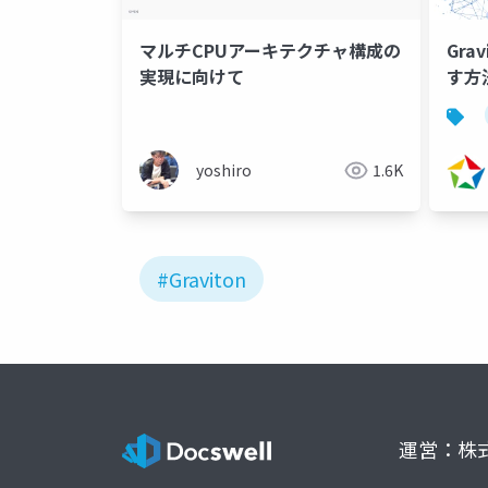
マルチCPUアーキテクチャ構成の
Gra
実現に向けて
す方
yoshiro
1.6K
#Graviton
運営：株