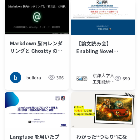
Markdown 脳内レンダ
【論文読み会】
リングと Ghostty の一
Enabling Novel
汁一菜またはCLI神話的
Mission Operations
暴力と抽象性を許容す
and Interactions
る預言書の時代
with ROSA: The
京都大学人
bulldra
366
690
Robot Operating
工知能研究
System Agent
会KaiRA
Langfuse を用いたプ
わかった“つもり”にな