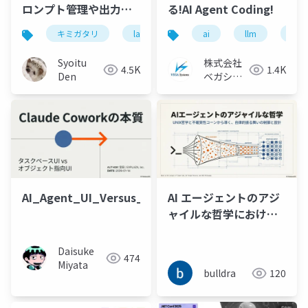
ロンプト管理や出力評
る!AI Agent Coding!
価の取り組み
キミガタリ
langfuse
ai
llm
ai a
Syoitu
株式会社
4.5K
1.4K
Den
ベガシス
テム
AI_Agent_UI_Versus_Power
AI エージェントのアジ
ャイルな哲学における
4W1H の不確実性コー
ンの削減と Why 付きコ
Daisuke
474
マンドパターンによる
Miyata
bulldra
120
振る舞い制御の検討