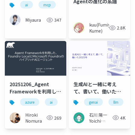
Agentの進化の系譜
ai
mcp
Miyaura
347
kuu(Fumiya
2.8K
Kume)
20251206_Agent
生成AIと一緒に考え
Frameworkを利用し
て、書いて、働いた
た、Foundry Localと
2025年
azure
ai
genai
llm
Microsoft Foundryの
ハイブリッドエージェ
Hiroki
石川 陽一
269
4K
ント
Nomura
Yoichi
Ishikawa