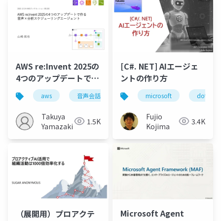
AWS re:Invent 2025の
[C#. NET] AIエージェ
4つのアップデートで作
ントの作り方
る 音声×分析スケジュ
aws
音声会話エージェント
microsoft
lambda durable funct
dotnet
ーリングエージェント
Takuya
Fujio
1.5K
3.4K
Yamazaki
Kojima
Microsoft Agent
（展開用）プロアクテ