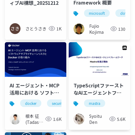
Framework 概要
ィブAI構想_20251212
microsoft
dotnet
Fujio
さとうさき
1K
130
Kojima
AI エージェント・MCP
TypeScriptファースト
活用における ソフトウ
なAIエージェントフレ
ェアサプライチェーン
ームワークMastraを選
docker
security
mcp
mastra
container
リスクと Docker の取
ぶ理由
り組み
根本 征
Syoitu
1.6K
5.6K
(Tadashi
Den
Nemoto)