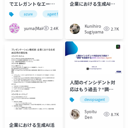
でエレガントなエージ
企業における生成AI活
ェントワークフローが
用のイマと、シゴトで
azure
agent framework
ai agent
構築できることを君た
使うツール紹介！
ちはまだ知らない
Kunihiro
yuma(Maki)
2.4K
2.7K
Sugiyama
人間のインシデント対
応はもう過去？“調
査”を加速するAWS
devopsagent
DevOps Agent
Syoitu
8.7K
Den
企業における生成AI活