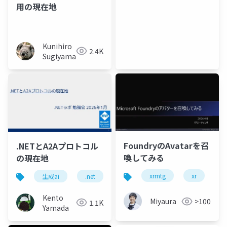
用の現在地
Kunihiro
2.4K
Sugiyama
FoundryのAvatarを召
.NETとA2Aプロトコル
喚してみる
の現在地
xrmtg
xr
m
生成ai
.net
a2a
マイクロサービス
Kento
Miyaura
>100
1.1K
Yamada