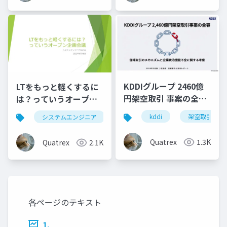
KDDIグループ 2460億
LTをもっと軽くするに
円架空取引 事案の全容
は？っていうオープン
分析
企画会議
kddi
架空取引
システムエンジニア
lt
Quatrex
1.3K
Quatrex
2.1K
各ページのテキスト
1.