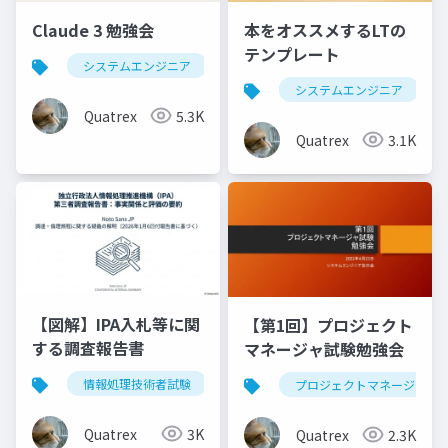
Claude 3 勉強会
本をオススメするLTの
テンプレート
システムエンジニア
生成ai
claude
chatg
システムエンジニア
Quatrex
5.3K
Quatrex
3.1K
【図解】IPA入札等に関
【第1回】プロジェクト
する調査報告書
マネージャ試験勉強会
情報処理技術者試験
ipa
調査報告書
入札
プロジェクトマネージャ
Quatrex
3K
Quatrex
2.3K