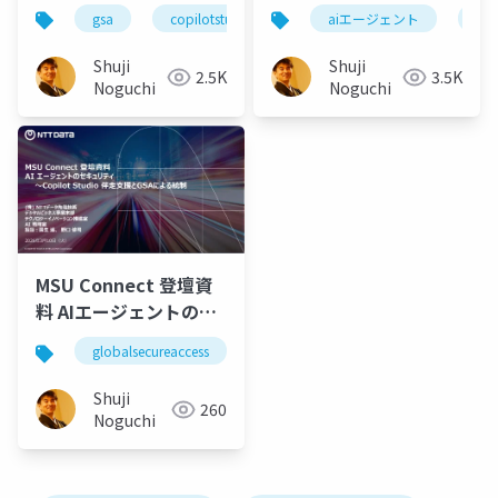
安全のガードレール〜
キュリティ ～ Copilot
gsa
copilotstudio
aiエージェント
cop
AIエージェントを安心
Studio × GSA による
して解放するために考
通信統制と将来展望
Shuji
Shuji
2.5K
3.5K
えること〜
Noguchi
Noguchi
MSU Connect 登壇資
料 AIエージェントのセ
キュリティ～Copilot
globalsecureaccess
gsa
microsoftentra
Studio 伴奏支援とGSA
による統制
Shuji
260
Noguchi