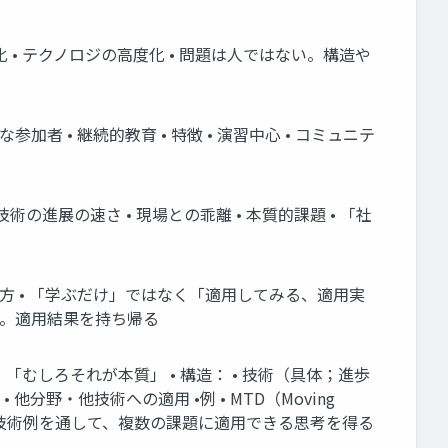
人化 • テクノロジの高度化 • 問題は人ではない。構造や
様な参加者 • 継続的教育 • 特徴 • 演習中心 • コミュニテ
術の進展の速さ • 現場との乖離 • 本質的課題 • 「社
セプト・考え方 • 「学ぶだけ」ではなく「適用してみる、適用実
てみる。適用結果を持ち帰る
答：「むしろそれが本質」 • 構造： • 技術（具体；進歩
野・他技術への適用 •例 • MTD（Moving
 ひとつの技術例を通して、複数の課題に適用できる思考を得る