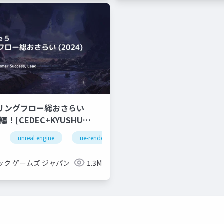
ダリングフロー総おさらい
unreal engine
ue-rendering
ック ゲームズ ジャパン
1.3M