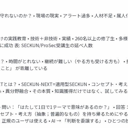
ないのか？ • 現場の現実 • アラート過多 • 人材不足 • 属
向けの実践教育 • 技術＋非技術 • 実績 • 260名以上の修了生 • 多
成功 表: SECKUN/ProSec受講生の延べ人数
• 時間がとれない • 継続が難しい（やる方も受ける方も） • 技
こと」 が乖離している
-NEXTとは？ • SECKUN-NEXT=適用型SECKUN • コン
論中心 • 異分野融合 • その本質 • 知識獲得だけではなく、試し
想 • 問い：「はたして1日で1テーマで意味があるのか？」 • 回
プト・考え方（抽象；普遍的なもの）を持ち帰るためにやる • 他分
とで守る；正規のユーザは使える • AI → 「判断を委譲する」 •