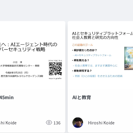
45min
AIと教育
shi Koide
136
Hiroshi Koide