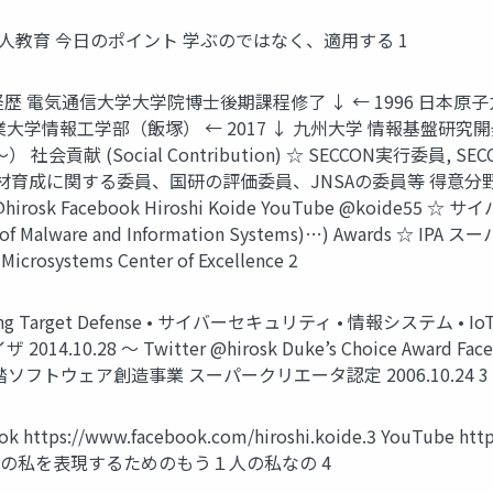
社会人教育 今日のポイント 学ぶのではなく、適用する 1
e） 経歴 電気通信大学大学院博士後期課程修了 ↓ ← 1996 日本
工業大学情報工学部（飯塚） ← 2017 ↓ 九州大学 情報基盤
貢献 (Social Contribution) ☆ SECCON実行委員, SECC
材育成に関する委員、国研の評価委員、JNSAの委員等 得意分野 (My In
hirosk Facebook Hiroshi Koide YouTube @koide55 ☆ 
f Malware and Information Systems)…) Awards ☆ IPA 
Microsystems Center of Excellence 2
 • Moving Target Defense • サイバーセキュリティ • 情報シス
 〜 Twitter @hirosk Duke’s Choice Award Facebook 
A未踏ソフトウェア創造事業 スーパークリエータ認定 2006.10.24 3
book https://www.facebook.com/hiroshi.koide.3 YouTube h
の私を表現するためのもう１人の私なの 4