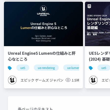
Unreal Engine5 Lumenの仕組みと肝
UE5レン
心なところ
(2024) 基礎編！[CEDEC+KYUSHU
2024]
ue5
ue-rendering
ue-lumen
ue5
エピック ゲームズ ジャパン
1.5M
エピ
各ページのテキスト