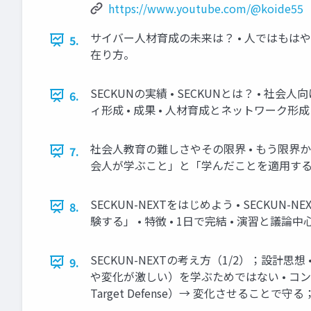
https://www.youtube.com/@koide55
サイバー人材育成の未来は？ • 人ではもはや守れ
5.
在り方。
SECKUNの実績 • SECKUNとは？ • 社会人
6.
ィ形成 • 成果 • 人材育成とネットワーク形成に
社会人教育の難しさやその限界 • もう限界か？ 
7.
会人が学ぶこと」と「学んだことを適用する
SECKUN-NEXTをはじめよう • SECKUN
8.
験する」 • 特徴 • 1日で完結 • 演習と議
SECKUN-NEXTの考え方（1/2）；設計思
9.
や変化が激しい）を学ぶためではない • コンセ
Target Defense）→ 変化させるこ