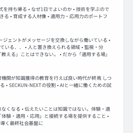
様式を持ち帰る • なぜ1日でよいのか • 技術を学ぶので
る • 育成する人材像 • 適用力・応用力のポートフ
のAIエージェントがメッセージを交換しながら働いている •
れている．． • 人と置き換えられる領域 • 監視・分
「教える」ことはできない。 • だから「適用する場」
等教育機関が知識獲得の教育を行えば良い時代が終焉 しつ
 SECKUN-NEXTの役割 • AIと一緒に働くための試
ではなくなる • 伝えたいことは知識ではない。体験・適
 「体験・適用・応用」と接続する場を提供すること •
人を導く最終社会基盤に