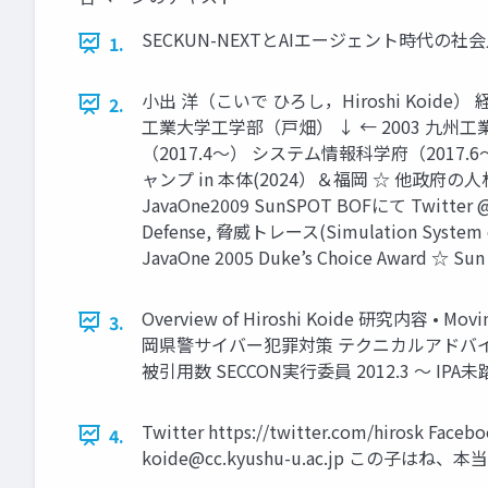
SECKUN-NEXTとAIエージェント時代の
1.
小出 洋（こいで ひろし，Hiroshi Koid
2.
工業大学工学部（戸畑） ↓ ← 2003 九州
（2017.4〜） システム情報科学府（2017.6〜） 社会
ャンプ in 本体(2024）＆福岡 ☆ 他政府の人
JavaOne2009 SunSPOT BOFにて Twitter @
Defense, 脅威トレース(Simulation System o
JavaOne 2005 Duke’s Choice Award ☆ Sun 
Overview of Hiroshi Koide 研究内容
3.
岡県警サイバー犯罪対策 テクニカルアドバイザ 2014.10.28
被引用数 SECCON実行委員 2012.3 〜 IP
Twitter https://twitter.com/hirosk Face
4.
koide@cc.kyushu-u.ac.jp
この子はね、本当