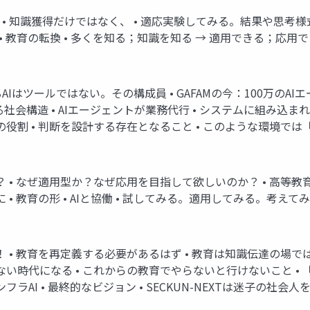
その本質 • 知識獲得だけではなく、 • 適応実験してみる。結果や思考
教育の転換 • 多くを知る；知識を知る → 適用できる；応用でき
おけるAIはツールではない。その構成員 • GAFAMの今：100万
る社会構造 • AIエージェントが業務代行 • システムに組み込ま
の役割 • 判断を設計する存在となること • このような環境では
味は？ • なぜ適用型か？なぜ応用を目指して欲しいのか？ • 高
 教育の形 • AIと協働 • 試してみる。適用してみる。考えてみる •
す！ • 教育を再定義する必要があるはず • 教育は知識伝達の場
ない時代になる • これからの教育でやらないと行けないこと •
ラAI • 最終的なビジョン • SECKUN-NEXTは迷子の社会