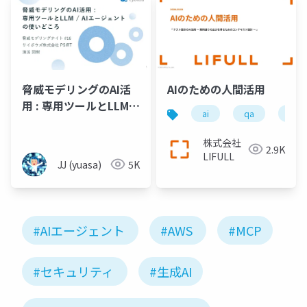
AIのための人間活用
脅威モデリングのAI活
用 : 専用ツールとLLM /
ai
qa
ソフ
AIエージェントの使い
どころ
株式会社
2.9K
LIFULL
JJ (yuasa)
5K
#AIエージェント
#AWS
#MCP
#セキュリティ
#生成AI