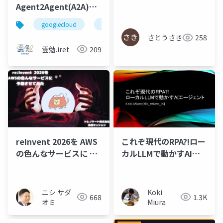
Agent2Agent(A2A)に
よるマルチエージェン
googlecloud
googleadk
adk
a2a
トシステムの設計
さとうさき
258
雲勉.iret
209
reInvent 2026を AWS
これぞ現代のRPA?!ロー
の色んなサービスに 予
カルLLMで動かすAIエ
測させてみた
ージェント
ニシ サダ
Koki
668
1.3K
オミ
Miura