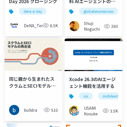
Day 2026 クロージング
料 AIエージェントのセ
キュリティ～Copilot
dena ai day
globalsecureaccess
Studio 伴奏支援とGSA
による統制
Shuji
DeNA_Tech
8.5K
260
Noguchi
同じ親から生まれたス
Xcode 26.3のAIエージ
クラムとSECIモデルは
ェント機能を活用する
AIエージェントによる
ios
mobileact
暗黙知のリバースドキ
ュメンテーションで再
USAMI
bulldra
510
3.5K
合流する
Kosuke