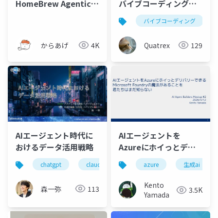
バイブコーディング・
HomeBrew AgenticAI
生成AIアプリ制作
Club
バイブコーディング
Quatrex
129
からあげ
4K
AIエージェント時代に
AIエージェントを
おけるデータ活用戦略
Azureにホイっとデリ
バリーできる
chatgpt
claude
gemini
perplexity
azure
生成ai
Microsoft Foundryの
魔法があることを君た
Kento
森一弥
113
3.5K
ちはまだ知らない
Yamada