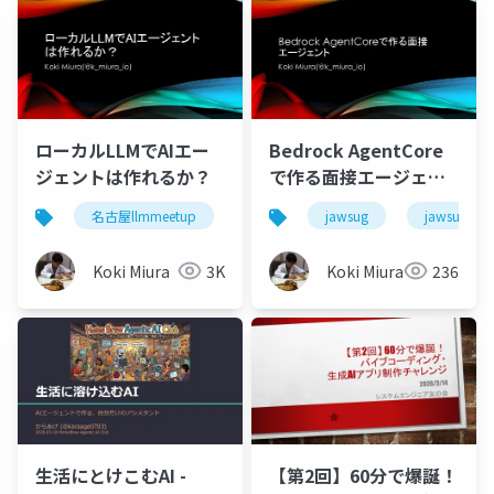
ローカルLLMでAIエー
Bedrock AgentCore
ジェントは作れるか？
で作る面接エージェン
ト
名古屋llmmeetup
jawsug
jawsug_na
Koki Miura
3K
Koki Miura
236
【第2回】60分で爆誕！
生活にとけこむAI -