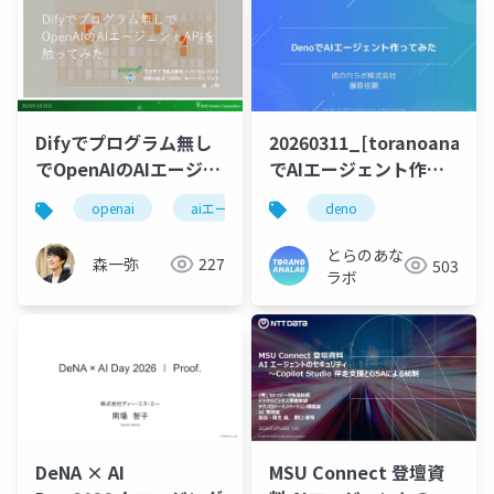
20260311_[toranoana.de
Difyでプログラム無し
でAIエージェント作っ
でOpenAIのAIエージェ
てみた
ントAPIを触ってみた
deno
openai
aiエージェント
とらのあな
森一弥
227
503
ラボ
DeNA × AI
MSU Connect 登壇資