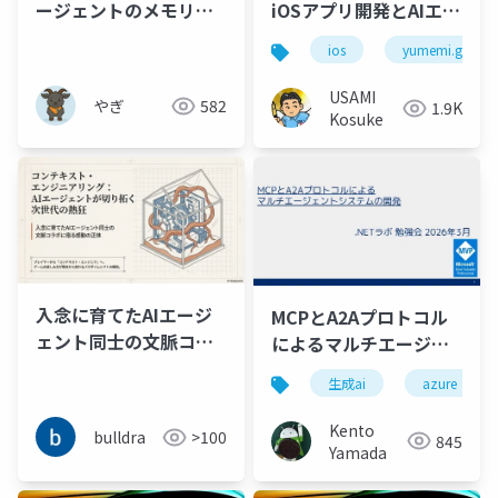
ージェントのメモリー
iOSアプリ開発とAIエー
戦略〜
ジェント
ios
yumemi.grow
USAMI
やぎ
582
1.9K
Kosuke
入念に育てたAIエージ
MCPとA2Aプロトコル
ェント同士の文脈コラ
によるマルチエージェ
ボに宿る感動はファイ
ントシステムの開発
生成ai
azure
プロから学んだ
Kento
bulldra
>100
845
Yamada