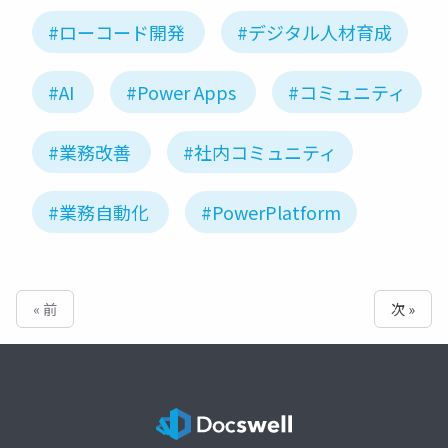
#ローコード開発
#デジタル人材育成
#AI
#Power Apps
#コミュニティ
#業務改善
#社内コミュニティ
#業務自動化
#PowerPlatform
« 前
次 »