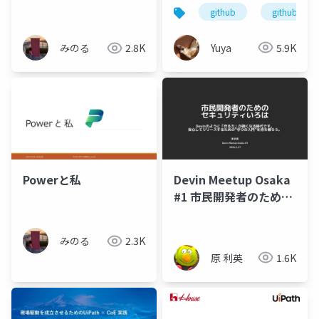
github
github copi
Yuya
5.9K
みのる
2.8K
Devin Meetup Osaka
Powerと私
#1 市民開発者のための
セキュリティいろは
みのる
2.3K
原 利英
1.6K