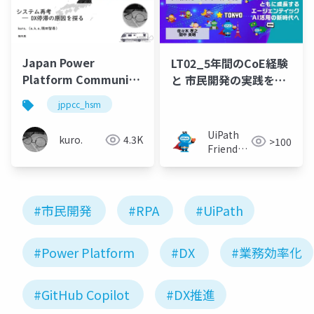
Japan Power
LT02_5年間のCoE経験
Platform Community
と 市民開発の実践を体
Caravan in Hiroshima
系化（佐々木 孝之・間
jppcc_hsm
発表資料
中 英明）
UiPath
kuro.
4.3K
>100
Friends
[公式]
#市民開発
#RPA
#UiPath
#Power Platform
#DX
#業務効率化
#GitHub Copilot
#DX推進