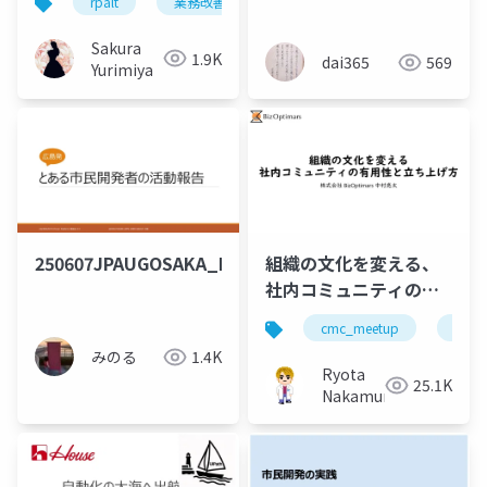
rpalt
業務改善
powerapps
powerautom
Sakura
1.9K
dai365
569
Yurimiya
250607JPAUGOSAKA_LT
組織の文化を変える、
社内コミュニティの有
用性と立ち上げ方
cmc_meetup
社内
みのる
1.4K
Ryota
25.1K
Nakamura