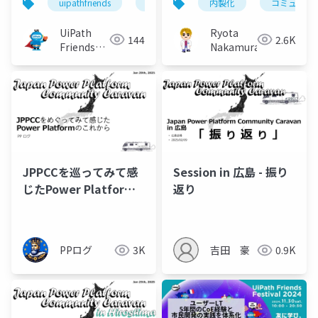
uipathfriends
uipath
内製化
コミュニテ
UiPath
Ryota
144
2.6K
Friends
Nakamura
[公式]
JPPCCを巡ってみて感
Session in 広島 - 振り
じたPower Platform
返り
のこれから
PPログ
3K
吉田 豪
0.9K