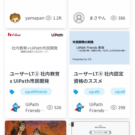
yamapan
1.2K
まさやん
386
ユーザーLT② 社内教育
ユーザーLT④ 社内認定
x UiPath市民開発
資格のススメ
uipathfriends
uipath
uipathfrien
UiPath
UiPath
526
298
Friends
Friends
[公式]
[公式]