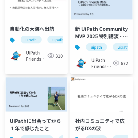
自動化の大海へ出航
新 UiPath Community
MVP 2025 特別講演 - 市
uipath
uipathfriends
民開発の実践
uipath
uipathfrien
UiPath
310
Friends
UiPath
672
[公式]
Friends
[公式]
UiPathに出会ってから
社内コミュニティで広
１年で感じたこと
がるDXの波