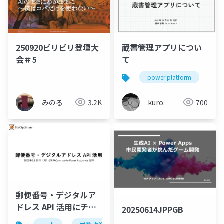
250920ビリビリ登壇大
蔵書管理アプリについ
会＃5
て
power platform
rp
みのる
3.2K
kuro.
700
郵便番号・デジタルア
ドレス API 活用にチャ
20250614JPPGB
レンジ！