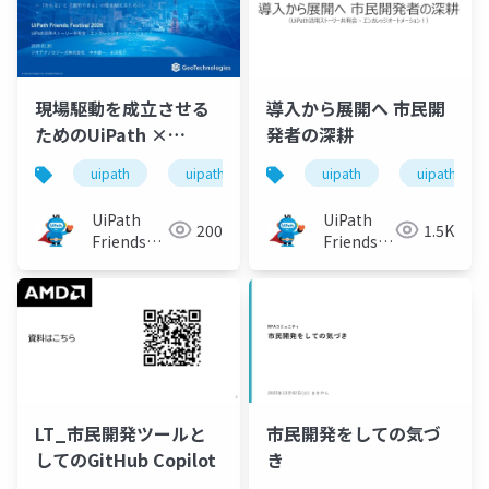
現場駆動を成立させる
導入から展開へ 市民開
ためのUiPath ×
発者の深耕
CoE 実践 ～「作れる」
uipath
uipathfriends
uipath
uipathfrien
と「運用できる」の壁
を越えるために～
UiPath
UiPath
200
1.5K
Friends
Friends
[公式]
[公式]
LT_市民開発ツールと
市民開発をしての気づ
してのGitHub Copilot
き