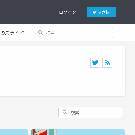
ログイン
新規登録
検索
てのスライド
検索