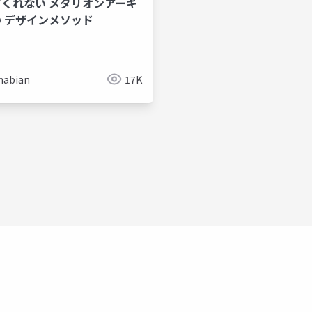
くれない メダリオンアーキ
 デザインメソッド
abian
17K