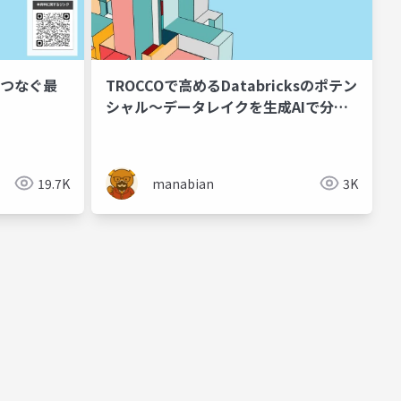
eをつなぐ最
TROCCOで高めるDatabricksのポテン
シャル～データレイクを生成AIで分析
する新時代へ～
19.7K
manabian
3K