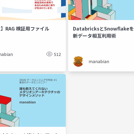
】RAG 検証用ファイル
DatabricksとSnowflak
新データ相互利用術
abian
512
manabian