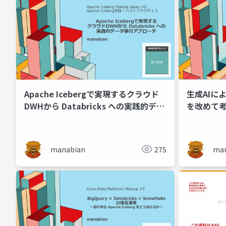
Apache Icebergで実現するクラウド
生成AIによ
DWHから Databricks への実践的デー
を改めて考え
タ移行アプローチ
Osaka】
manabian
275
man