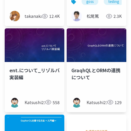
goss
testing
る試み
takanakahiko
12.4K
松尾篤
2.3K
ent.について_リゾルバ
GraqhQLとORMの連携
実装編
について
Katsushi21
558
Katsushi21
129