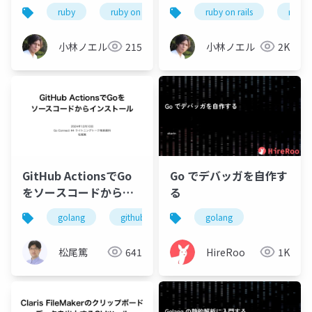
頼性が求められるシス
に開発してみて良かっ
ruby
ruby on rails
go
ruby on rails
golang
ruby
技
テムのコードの外側に
た点と辛かった点、 そ
ある設計と運用のリア
こから得た学び
小林ノエル
215
小林ノエル
2K
ル
GitHub ActionsでGo
Go でデバッガを自作す
をソースコードからイ
る
ンストール
golang
github
actions
golang
松尾篤
641
HireRoo
1K