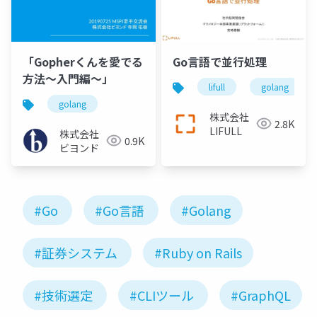
「Gopherくんを愛でる
Go言語で並行処理
方法～入門編～」
lifull
golang
golang
株式会社
2.8K
LIFULL
株式会社
0.9K
ビヨンド
#Go
#Go言語
#Golang
#証券システム
#Ruby on Rails
#技術選定
#CLIツール
#GraphQL