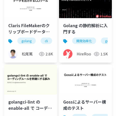
Claris FileMakerのク
Golang の静的解析に入
リップボードデータを
門する
出力するCLIツール
golang
cli
filemaker
開発効率化
clipboard
golang
松尾篤
2.8K
HireRoo
1.5K
golangci-lint の
Gossによるサーバー構
enable-all で コーディ
成のテスト
ングルールを明確にす