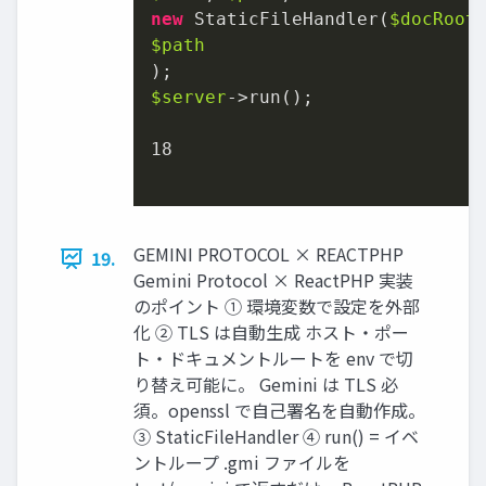
new
 StaticFileHandler(
$docRoot
$path
$server
->run();

18
GEMINI PROTOCOL × REACTPHP
19.
Gemini Protocol × ReactPHP 実装
のポイント ① 環境変数で設定を外部
化 ② TLS は自動生成 ホスト・ポー
ト・ドキュメントルートを env で切
り替え可能に。 Gemini は TLS 必
須。openssl で自己署名を自動作成。
③ StaticFileHandler ④ run() = イベ
ントループ .gmi ファイルを