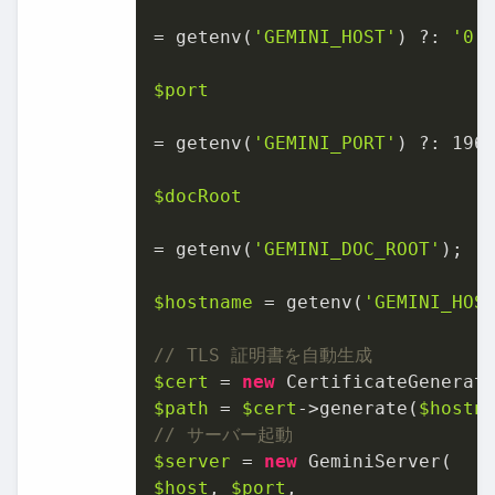
= getenv(
'GEMINI_HOST'
) ?: 
'0.
$port
= getenv(
'GEMINI_PORT'
) ?: 
196
$docRoot
= getenv(
'GEMINI_DOC_ROOT'
);

$hostname
 = getenv(
'GEMINI_HOS
// TLS 証明書を自動生成
$cert
 = 
new
 CertificateGenerat
$path
 = 
$cert
->generate(
$hostn
// サーバー起動
$server
 = 
new
$host
, 
$port