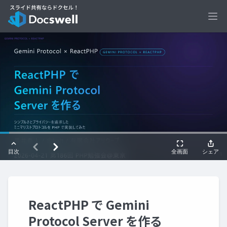
Ope
ReactPHP で Gemini
Protocol Server を作る