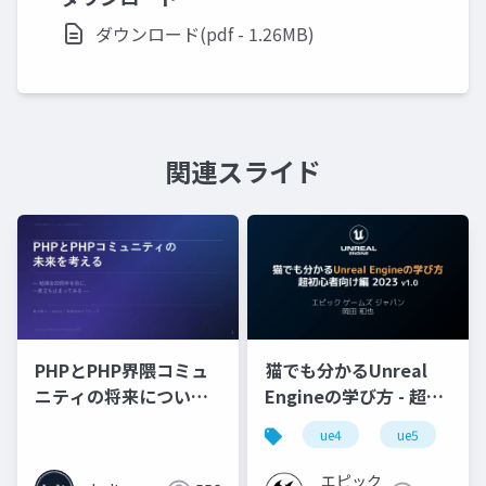
ダウンロード(pdf - 1.26MB)
関連スライド
PHPとPHP界隈コミュ
猫でも分かるUnreal
ニティの将来について
Engineの学び方 - 超初
考える
心者向け編 - 2023 v1.0
ue4
ue5
u
エピック