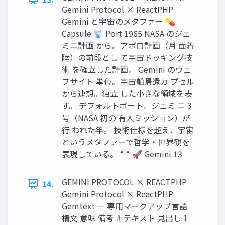
Gemini Protocol × ReactPHP
Gemini と宇宙のメタファー 💊
Capsule 📡 Port 1965 NASA のジェ
ミニ計画 から。アポロ計画（月 面着
陸）の前段とし て宇宙ドッキング技
術 を確立した計画。 Gemini のウェ
ブサイト 単位。宇宙船帰還カ プセル
から連想。独立 した小さな領域を表
す。 デフォルトポート。ジェミ ニ 3
号（NASA 初の 有人ミッション）が
行 われた年。 技術仕様を超え、宇宙
というメタファーで哲学・世界観を
表現している。 “ “ 🚀 Gemini 13
GEMINI PROTOCOL × REACTPHP
14.
Gemini Protocol × ReactPHP
Gemtext ― 専用マークアップ言語
構文 意味 備考 # テキスト 見出し 1