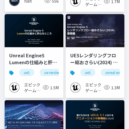
halt
556
1.7M
ゲームズ
ジャパン
Unreal Engine5
UE5レンダリングフロ
Lumenの仕組みと肝心
ー総おさらい(2024) 基
なところ
礎編！
ue5
ue-rendering
ue-lumen
ue5
unreal engine
[CEDEC+KYUSHU
2024]
エピック
エピック
1.5M
1.3M
ゲームズ
ゲームズ
ジャパン
ジャパン