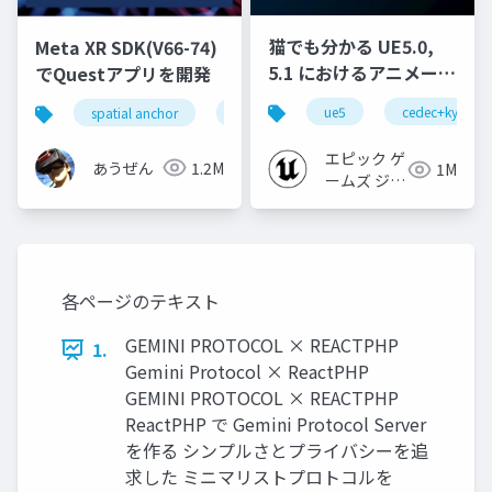
猫でも分かる UE5.0,
Meta XR SDK(V66-74)
5.1 におけるアニメーシ
でQuestアプリを開発
ョンの新機能について
ue5
cedec+kyushu
spatial anchor
unity
quest pro
shapereco
【CEDEC+KYUSHU
2022】
エピック ゲ
あうぜん
1.2M
1M
ームズ ジャ
パン
各ページのテキスト
GEMINI PROTOCOL × REACTPHP
1.
Gemini Protocol × ReactPHP
GEMINI PROTOCOL × REACTPHP
ReactPHP で Gemini Protocol Server
を作る シンプルさとプライバシーを追
求した ミニマリストプロトコルを