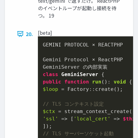
text/gemini で返すだけ。 ReactPHP
のイベントループが起動し接続を待
つ。 19
[beta]
20.
GEMINI PROTOCOL × REACTPHP

Gemini Protocol × ReactPHP

class
GeminiServer
public
function
run
(
): 
void
$loop
 = Factory::create();

// TLS コンテキスト設定
$ctx
'ssl'
 => [
'local_cert'
 => 
$thi
// TLS サーバーソケット起動