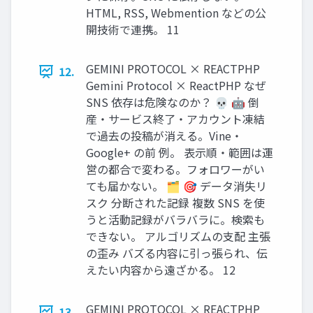
HTML, RSS, Webmention などの公
開技術で連携。 11
GEMINI PROTOCOL × REACTPHP
12.
Gemini Protocol × ReactPHP なぜ
SNS 依存は危険なのか？ 💀 🤖 倒
産・サービス終了・アカウント凍結
で過去の投稿が消える。Vine・
Google+ の前 例。 表示順・範囲は運
営の都合で変わる。フォロワーがい
ても届かない。 🗂 🎯 データ消失リ
スク 分断された記録 複数 SNS を使
うと活動記録がバラバラに。検索も
できない。 アルゴリズムの支配 主張
の歪み バズる内容に引っ張られ、伝
えたい内容から遠ざかる。 12
GEMINI PROTOCOL × REACTPHP
13.