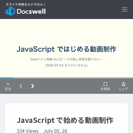
Ope
JavaScript で始める動画制作
334 Views
July 05, 26