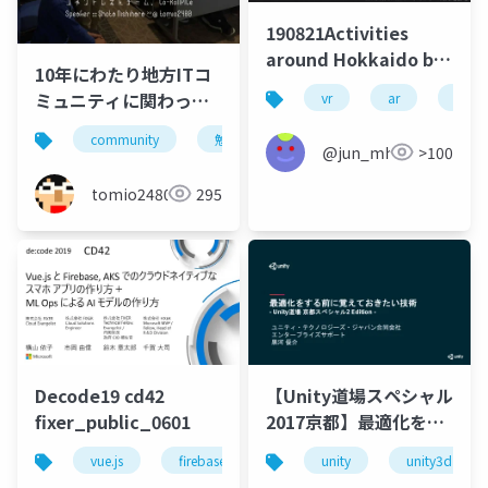
190821Activities
around Hokkaido by
10年にわたり地方ITコ
DoMCN members and
ミュニティに関わって
vr
ar
scien
Immediate Gadget-
見えたこと
Driven-Hackathon
community
勉強会
cybozu
コミュニティ
@jun_mh4g
>100
Event
tomio2480
295
【Unity道場スペシャル
Decode19 cd42
2017京都】最適化をす
fixer_public_0601
る前に覚えておきたい
unity
unity3d
vue.js
firebase
azure kuberenetes service
技術