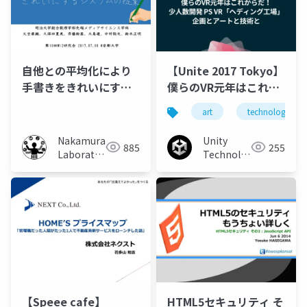
自他との平均化により
【Unite 2017 Tokyo】
手書きをきれいにする
僕らのVR元年はこれか
システムの提案
らだ！少人数開発 PS
art
technology
VR「ヘディング工場」
企画とアートと技術
Nakamura
Unity
885
255
と。
Laboratory
Technologies
(Meiji
Japan
University)
【Speee cafe】
HTML5セキュリティ そ