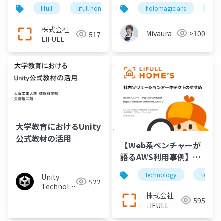
テム
能 ~ Elastic Systemで
lifull
lifull home's
technology
holomagicians
frontend
hol
遊ぶ
株式会社
Miyaura
>100
517
LIFULL
大学教育におけるUnity
公式教材の活用
【Web系ベンチャーが
語るAWS利用事例】社
内ソリューションアー
technology
tech
Unity
キテクトのすすめ
522
Technologies
株式会社
Japan
595
LIFULL