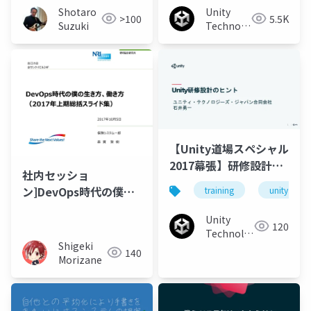
Unity
Shotaro
5.5K
>100
Technologies
Suzuki
Japan
【Unity道場スペシャル
2017幕張】研修設計の
社内セッショ
ヒント
ン]DevOps時代の僕の
training
unity
生き方、働き方
Unity
120
Technologies
Shigeki
Japan
140
Morizane