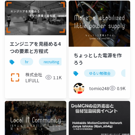
エンジニアを見極める4
つの要素と方程式
ちょっとした電源を作
ろう
hr
recruiting
technology
ゆるい勉強会
旭川
株式会社
1.1K
LIFULL
tomio2480
0.9K