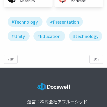
Masahiro
Morizane
#Technology
#Presentation
#Unity
#Education
#technology
« 前
次 »
運営：株式会社アプルーシッド