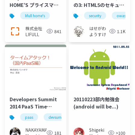
HOME’S プライスマッ
の3: HTML5のセキュリ
プ
ティもうちょい詳しく
lifull home's
security
owaspkans
株式会社
はせがわ
841
1.1K
LIFULL
ようすけ
Developers Summit
20110223部内勉強会
2014 PaaS Time
(android will be...)
Attack!
paas
devsumi
NAKAYAMA
Shigeki
181
>100