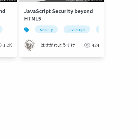
ond
JavaScript Security beyond
HTML5
security
javascript
html5
1.2K
はせがわようすけ
424