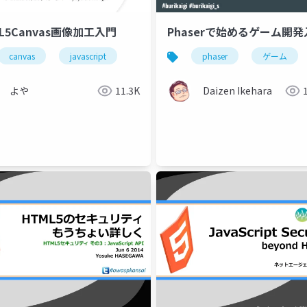
L5Canvas画像加工入門
Phaserで始めるゲーム開
canvas
javascript
phaser
ゲーム
よや
11.3K
Daizen Ikehara