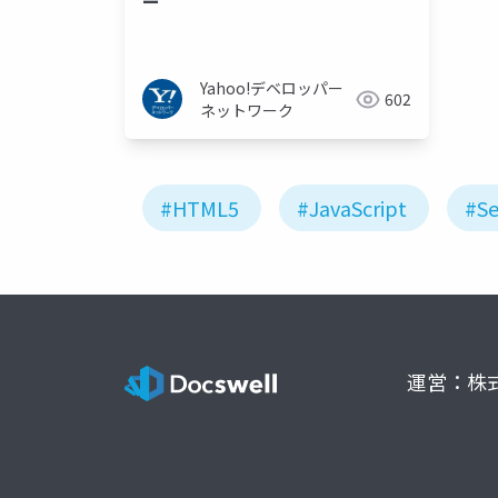
ー
Yahoo!デベロッパー
602
ネットワーク
#HTML5
#JavaScript
#Se
運営：株