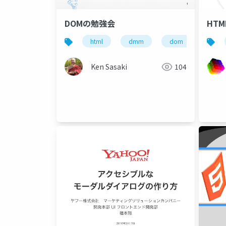
DOMの勉強会
HTM
html
dmm
dom
Ken Sasaki
104