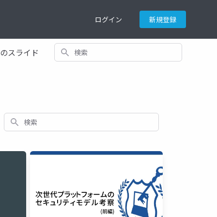
ログイン
新規登録
検索
てのスライド
検索