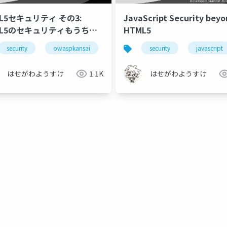
L5セキュリティ その3:
JavaScript Security bey
ML5のセキュリティもうちょ
HTML5
しく
security
owaspkansai
html5
security
javascript
javascript
はせがわようすけ
1.1K
はせがわようすけ