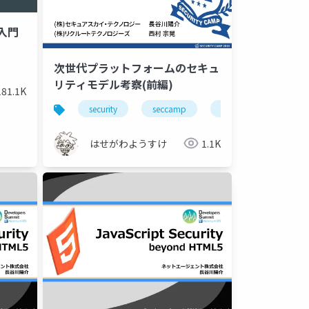
発入門
次世代プラットフォームのセキュ
リティモデル考察(前編)
181.1K
security
seccamp
javascript
elec
はせがわようすけ
1.1K