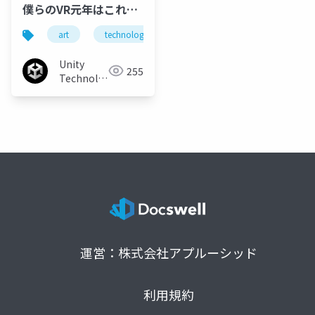
僕らのVR元年はこれか
らだ！少人数開発 PS
art
technology
planning
vr
unit
VR「ヘディング工場」
企画とアートと技術
Unity
255
と。
Technologies
Japan
運営：株式会社アプルーシッド
利用規約