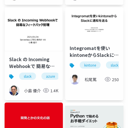
Integromatを使い
kintoneからSlackに通
Slack の Incoming
知を送る
Webhookで 簡易なフ
kintone
slack
ィードバック管理
slack
azure
松尾篤
250
小島 優介
1.4K