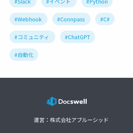
#Slack
#イベント
#Python
#Webhook
#Connpass
#C#
#コミュニティ
#ChatGPT
#自動化
運営：株式会社アプルーシッド