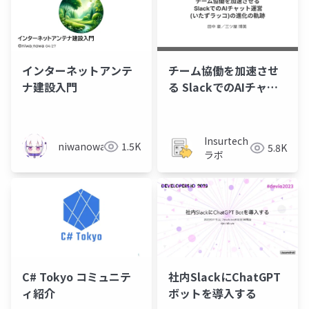
インターネットアンテ
チーム協働を加速させ
ナ建設入門
る SlackでのAIチャッ
ト運営(いたずらっこ)
の進化の軌跡
Insurtech
niwanowa
1.5K
5.8K
ラボ
C# Tokyo コミュニテ
社内SlackにChatGPT
ィ紹介
ボットを導入する