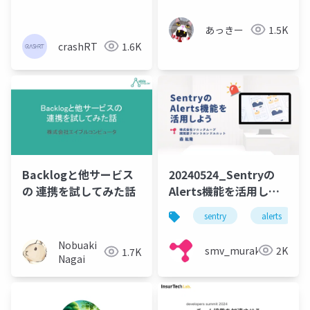
良かった話
あっきー
1.5K
crashRT
1.6K
Backlogと他サービス
20240524_Sentryの
の 連携を試してみた話
Alerts機能を活用しよ
う
sentry
alerts
Nobuaki
smv_murakami
2K
1.7K
Nagai