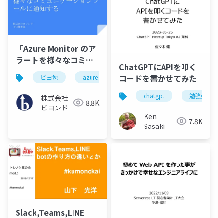
「Azure Monitor のア
ラートを様々なコミュ
ChatGPTにAPIを叩く
ニケーションツールに
コードを書かせてみた
ビヨ勉
azure
通知する」
chatgpt
勉強会
株式会社
8.8K
ビヨンド
Ken
7.8K
Sasaki
Slack,Teams,LINE