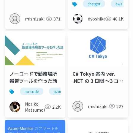
chatgpt
aws
mishizaki
371
dyoshikawa
40.1K
ノーコードで勤務場所
C# Tokyo 案内 ver.
報告ツールを作った話
.NET の 3 日間 ～3 コミ
ュニティ合同イベント
no-code
azure
power-automate
logic-
～
Noriko
mishizaki
227
2.2K
Matsumoto