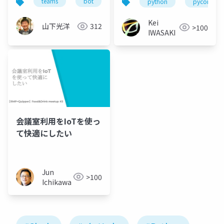
teams
bot
line
slack
python
pyconhk
2018.11.24
Kei
山下光洋
312
>100
IWASAKI
会議室利用をIoTを使っ
て快適にしたい
Jun
>100
Ichikawa