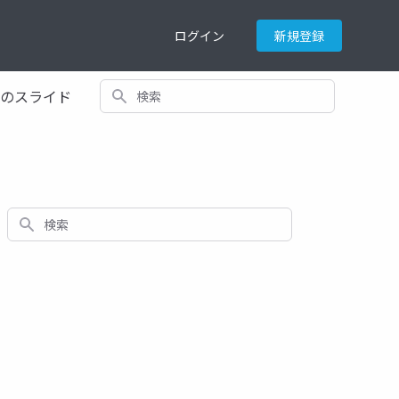
ログイン
新規登録
検索
てのスライド
検索