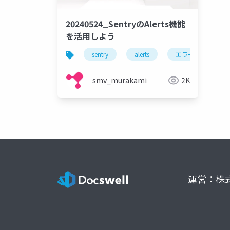
20240524_SentryのAlerts機能
を活用しよう
sentry
alerts
エラー報告
smv_murakami
2K
運営：株