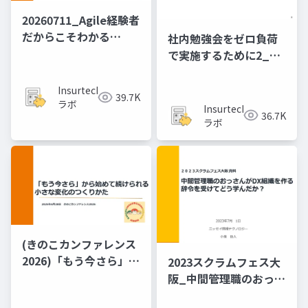
20260711_Agile経験者
だから​こそわかる​
社内勉強会をゼロ負荷
PMBOK第8版
で実施するために2_20
の作戦
Insurtech
39.7K
ラボ
Insurtech
36.7K
ラボ
(きのこカンファレンス
2026)「もう​今さら」か
2023スクラムフェス大
ら​始めて​続けられる、​
阪_中間管理職のおっさ
小さな​変化の​つくりか
んがDX組織を作る辞令