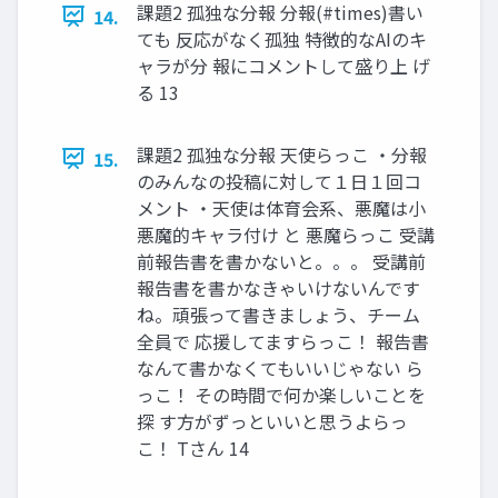
課題2 孤独な分報 分報(#times)書い
14.
ても 反応がなく孤独 特徴的なAIのキ
ャラが分 報にコメントして盛り上 げ
る 13
課題2 孤独な分報 天使らっこ ・分報
15.
のみんなの投稿に対して１日１回コ
メント ・天使は体育会系、悪魔は小
悪魔的キャラ付け と 悪魔らっこ 受講
前報告書を書かないと。。。 受講前
報告書を書かなきゃいけないんです
ね。頑張って書きましょう、チーム
全員で 応援してますらっこ！ 報告書
なんて書かなくてもいいじゃない ら
っこ！ その時間で何か楽しいことを
探 す方がずっといいと思うよらっ
こ！ Tさん 14