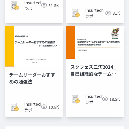
た
を受けてどう学んだ
Insurtech
31.6K
か？ 「ちょっと何言っ
ラボ
Insurtech
31K
ているかわかんない」
ラボ
と共にした１年間
スクフェス三河2024_
自己組織的なチームか
チームリーダーおすす
ら空虚なチームへ変貌
めの勉強法
させた３カ月の組織運
営からの教訓
Insurtech
18.5K
ラボ
Insurtech
18.6K
ラボ