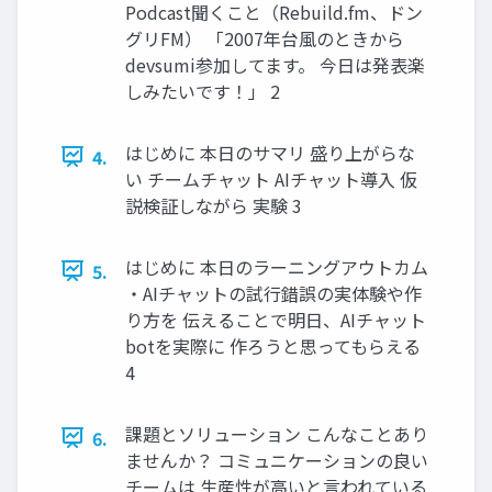
Podcast聞くこと（Rebuild.fm、ドン
グリFM） 「2007年台風のときから
devsumi参加してます。 今日は発表楽
しみたいです！」 2
はじめに 本日のサマリ 盛り上がらな
4.
い チームチャット AIチャット導入 仮
説検証しながら 実験 3
はじめに 本日のラーニングアウトカム
5.
・AIチャットの試行錯誤の実体験や作
り方を 伝えることで明日、AIチャット
botを実際に 作ろうと思ってもらえる
4
課題とソリューション こんなことあり
6.
ませんか？ コミュニケーションの良い
チームは 生産性が高いと言われている