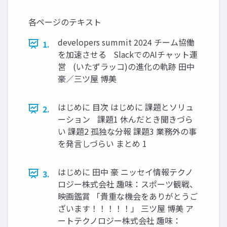
各ページのテキスト
developers summit 2024 チーム協働
1.
を加速させる SlackでのAIチャット運
営 (いたずラッコ)の進化の軌跡 田中
豪／三ツ屋 博美
はじめに 目次 はじめに 課題とソリュ
2.
ーション 課題1 休んだとき聞きづら
い 課題2 孤独な分報 課題3 業務外の事
を発言しづらい まとめ 1
はじめに 田中 豪 ニッセイ情報テクノ
3.
ロジー株式会社 趣味：スポーツ観戦、
映画鑑賞 「貴重な機会をありがとうご
ざいます！！！！！」 三ツ屋 博美 ア
ートテクノロジー株式会社 趣味：