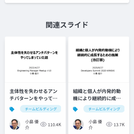
関連スライド
主体性を失わせるアン
組織と個人が内発的動
チパターンをやってし
機により継続的に成長
まっていた話
するための施策
チームビルディング
育成
チームビルディング
ハピネスチームビルディ
小島 優
小島 優
110.4K
13.7K
介
介