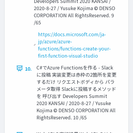
Developers Summit 2020 KANSAI /
2020-8-27 / Yusuke Kojima © DENSO
CORPORATION All RightsReserved. 9
/65
https://docs.microsoft.com/ja-
jp/azure/azure-
functions/functions-create-your-
first-function-visual-studio
C#でAzure Functionsを作る - Slack
10.
に投稿 実装変更は赤枠の2箇所を変更
するだけ リクエストボディから パラ
メータ取得 Slackに投稿するメソッド
を 呼び出す Developers Summit
2020 KANSAI / 2020-8-27 / Yusuke
Kojima © DENSO CORPORATION All
RightsReserved. 10 /65