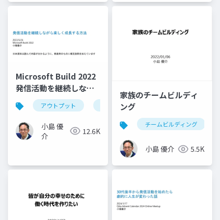
Microsoft Build 2022
発信活動を継続しなが
家族のチームビルディ
ら楽しく成長する方法
ング
アウトプット
チームビルディング
ハピネスチーム
チームビルディング
小島 優
12.6K
介
小島 優介
5.5K