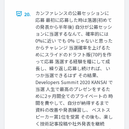
カンファレンスの公募セッションに
20.
応募 最初に応募した時は落選(初めて
の発表から半年後) 自分が公募セッシ
ョンに当選するなんて、確率的には
0%に近い でも 0% じゃないと思った
からチャレンジ 当選確率を上げるた
めにスライドのドラフト版(70P)を作
って応募 落選する経験を糧にして成
長し、繰り返し応募し続ければ、 い
つか当選できるはず その結果、
Developers Summit 2020 KANSAI で
当選 人生で最高のプレゼンをするた
めに2ヶ月間全てのプライベートの 時
間を費やして、自分が納得するまで
資料の改善や発表練習し、 ベストス
ピーカー賞1位を受賞 その後も、楽し
く技術記事投稿や社外発表を継続