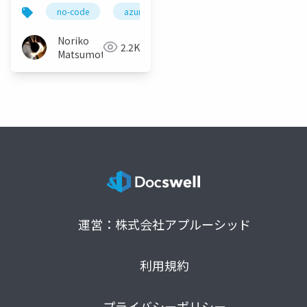
no-code
azure
power-automate
logic-
Noriko
2.2K
Matsumoto
運営：株式会社アプルーシッド
利用規約
プライバシーポリシー