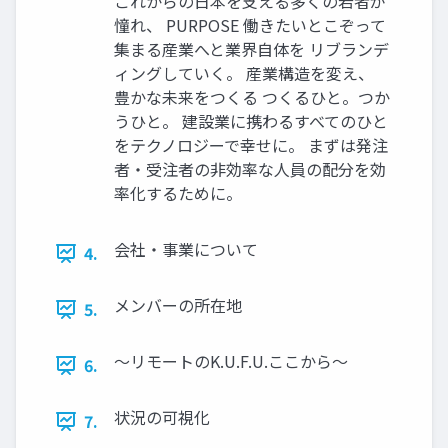
これからの⽇本を⽀える多くの若者が
憧れ、 PURPOSE 働きたいとこぞって
集まる産業へと業界⾃体を リブランデ
ィングしていく。 産業構造を変え、
豊かな未来をつくる つくるひと。つか
うひと。 建設業に携わるすべてのひと
をテクノロジーで幸せに。 まずは発注
者‧受注者の⾮効率な⼈員の配分を効
率化するために。
会社‧事業について
4.
メンバーの所在地
5.
〜リモートのK.U.F.U.ここから〜
6.
状況の可視化
7.