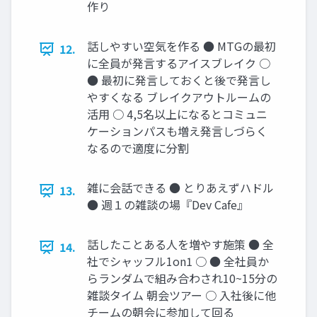
作り
話しやすい空気を作る ● MTGの最初
12.
に全員が発⾔するアイスブレイク ○
● 最初に発⾔しておくと後で発⾔し
やすくなる ブレイクアウトルームの
活⽤ ○ 4,5名以上になるとコミュニ
ケーションパスも増え発⾔しづらく
なるので適度に分割
雑に会話できる ● とりあえずハドル
13.
● 週１の雑談の場『Dev Cafe』
話したことある⼈を増やす施策 ● 全
14.
社でシャッフル1on1 ○ ● 全社員か
らランダムで組み合わされ10~15分の
雑談タイム 朝会ツアー ○ ⼊社後に他
チームの朝会に参加して回る