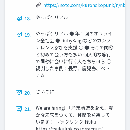
https://note.com/kuronekopunk/n/nbe
やっぱりリアル
18.
やっぱりリアル ● 年１回のオフライ
19.
ン全社会 ● RubyKaigiなどのカンフ
ァレンス参加を⽀援 ○ ● そこで同僚
と初めて会う⽅も多い 個⼈的な旅⾏
で同僚に会いに⾏く⼈もちらほら ○
観測した事例：⻑野、⿅児島、ベト
ナム
さいごに
20.
We are hiring! 『産業構造を変え、豊
21.
かな未来をつくる』仲間を募集して
います！ 『ツクリンク 採⽤』
https://tsukulink.co.jp/recruit/