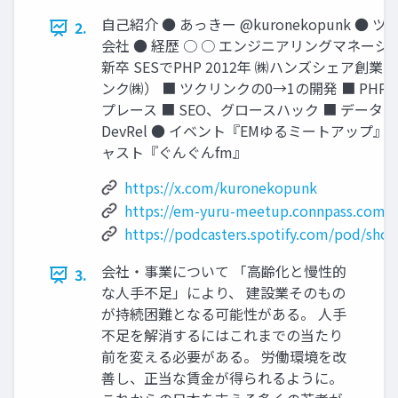
⾃⼰紹介 ● あっきー @kuronekopunk ● 
2.
会社 ● 経歴 ○ ○ エンジニアリングマネージャー
新卒 SESでPHP 2012年 ㈱ハンズシェア創
ンク㈱） ■ ツクリンクの0→1の開発 ■ PHP→R
プレース ■ SEO、グロースハック ■ データ
DevRel ● イベント『EMゆるミートアップ』 
ャスト『ぐんぐんfm』
https://x.com/kuronekopunk
https://em-yuru-meetup.connpass.com/
https://podcasters.spotify.com/pod/sh
会社‧事業について 「⾼齢化と慢性的
3.
な⼈⼿不⾜」により、 建設業そのもの
が持続困難となる可能性がある。 ⼈⼿
不⾜を解消するにはこれまでの当たり
前を変える必要がある。 労働環境を改
善し、正当な賃⾦が得られるように。