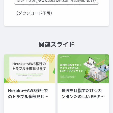
（ダウンロード不可）
関連スライド
Heroku→AWS移行で
最強を目指すだけ☆カ
のトラブル全部見せま
ンタンたのしい EMキャ
す
リアデザイン