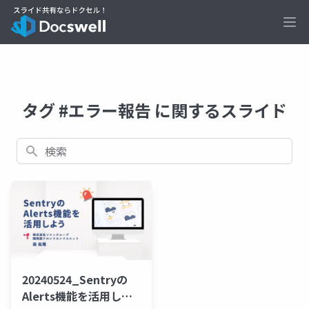
Ope
タグ #エラー報告 に関するスライド
検索
20240524_Sentryの
Alerts機能を活用しよ