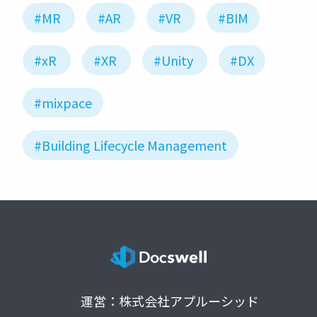
#MR
#AR
#VR
#BIM
#xR
#XR
#Unity
#DX
#mixpace
#Building Lifecycle Management
運営：株式会社アプルーシッド