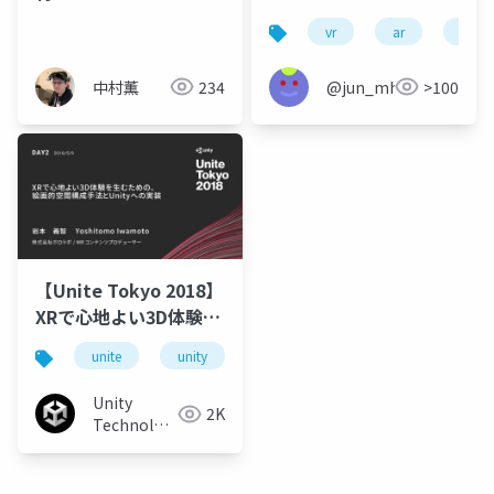
vr
ar
mr
中村薫
234
@jun_mh4g
>100
【Unite Tokyo 2018】
XRで心地よい3D体験を
生むための、絵画的空
unite
unity
unity3d
unitetokyo
間構成手法とUnityへの
実装
Unity
2K
Technologies
Japan