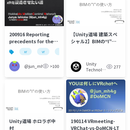
200916 Reporting
【Unity道場 建築スペ
precedents for the
シャル2】BIMの“I”の
operation of xR
使い方
xr
vr
360livestreaming
scirel
dev
technology in the
area of applied
Unity
@jun_mh4g
>100
277
physics
Technologies
Japan
Unity道場 ホロラボ中
190114 VRmeeting-
村
VRChat-vs-DoMCN-LT