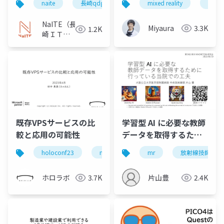
naite
長崎qdg
mixed reality
aimtg
システムでのメタバー
ス取組み事例紹介」
NaITE（長
Miyaura
3.3K
1.2K
崎ＩＴ技
術者会）
既存VPSサービスの比
学習型 AI に必要な教師
較と応用の可能性
データを取得するため
に行っている当院での
holoconf23
mixed reality
mr
放射線技師
工夫 (2023/06/10)
ホロラボ
3.7K
片山豊
2.4K