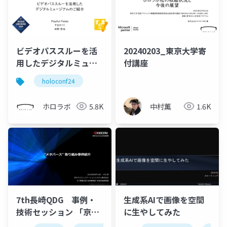
ビデオパススルーを活
20240203_東京大学寄
用したデジタルミュー
付講座
ジアムのご紹介
holoconf24
ホロラボ
5.8K
中村薫
1.6K
7th長崎QDG 事例・
生成系AIで画像を空間
技術セッション 「京セ
に生やしてみた
ラコミュニケーション