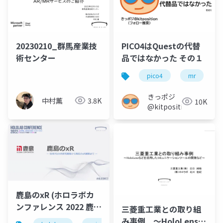
20230210_群馬産業技
PICO4はQuestの代替
術センター
品ではなかった その１
pico4
mr
きっポジ
中村薫
3.8K
10K
@kitposition
鹿島のxR (ホロラボカ
ンファレンス 2022 鹿島
三菱重工業との取り組
建設株式会社 近藤様 発
み事例 ～HoloLensな