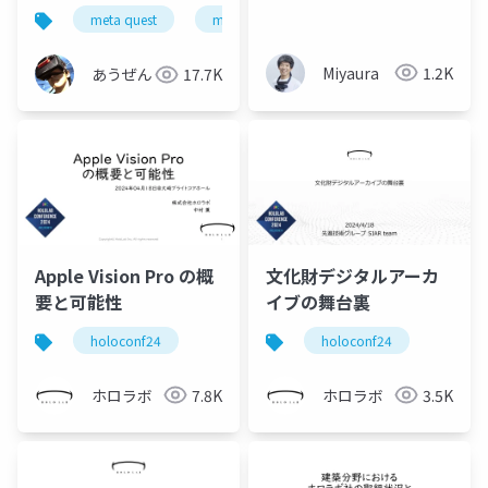
する デバイス連動編 -
meta quest
mr
mixed reality
tapo p105
Miyaura
1.2K
あうぜん
17.7K
Apple Vision Pro の概
文化財デジタルアーカ
要と可能性
イブの舞台裏​
holoconf24
holoconf24
ホロラボ
7.8K
ホロラボ
3.5K