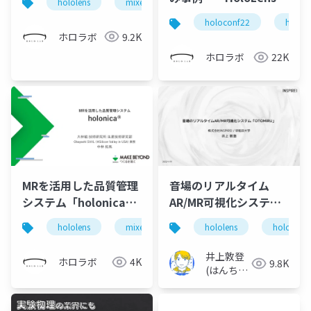
hololens
mixed reality
holoconf22
表スライド)
どを活用した現場向け
holoconf22
holole
コミュニケーションツ
ホロラボ
9.2K
ールの開発～
ホロラボ
22K
MRを活用した品質管理
音場のリアルタイム
システム「holonica」
AR/MR可視化システム
(ホロラボカンファレン
「OTOMIRU」の話
hololens
mixed reality
hololens
holoconf22
hololens2
ス 2022 株式会社大林組
中林様 発表スライド)
井上敦登
ホロラボ
4K
9.8K
(はんちょ
う)