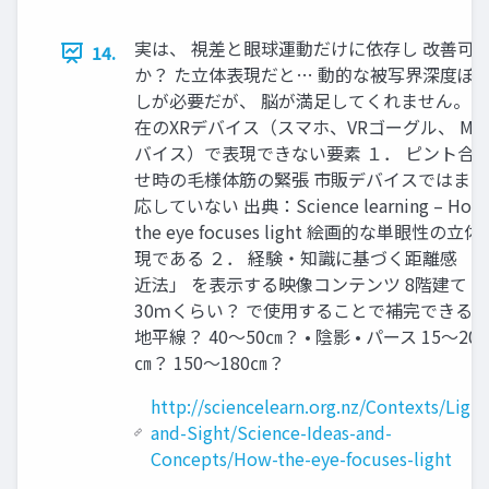
実は、 視差と眼球運動だけに依存し 改善可
14.
か？ た立体表現だと… 動的な被写界深度ぼ
しが必要だが、 脳が満足してくれません。 
在のXRデバイス（スマホ、VRゴーグル、 MR
バイス）で表現できない要素 １． ピント合
せ時の毛様体筋の緊張 市販デバイスではまだ
応していない 出典：Science learning – How
the eye focuses light 絵画的な単眼性の立体
現である ２． 経験・知識に基づく距離感 「
近法」 を表示する映像コンテンツ 8階建て？
30ｍくらい？ で使用することで補完できる
地平線？ 40～50㎝？ • 陰影 • パース 15～20
㎝？ 150～180㎝？
http://sciencelearn.org.nz/Contexts/Light
and-Sight/Science-Ideas-and-
Concepts/How-the-eye-focuses-light