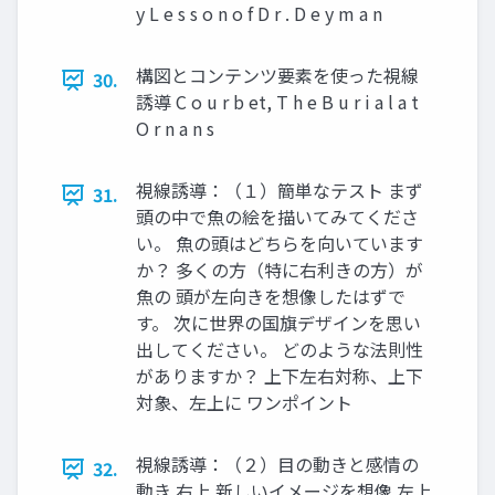
y L e s s o n o f D r . D e y m a n
構図とコンテンツ要素を使った視線
30.
誘導 C o u r b et, T h e B u r i a l a t
O r n a n s
視線誘導：（１）簡単なテスト まず
31.
頭の中で魚の絵を描いてみてくださ
い。 魚の頭はどちらを向いています
か？ 多くの方（特に右利きの方）が
魚の 頭が左向きを想像したはずで
す。 次に世界の国旗デザインを思い
出してください。 どのような法則性
がありますか？ 上下左右対称、上下
対象、左上に ワンポイント
視線誘導：（２）目の動きと感情の
32.
動き 右上 新しいイメージを想像 左上