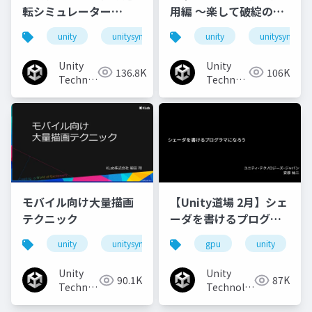
転シミュレーター
用編 ～楽して破綻のな
「AWSIM」のご紹介と
いアウトラインを目指
unity
unitysync
unity
unitysync
実装事例
して～
Unity
Unity
136.8K
106K
Technologies
Technologies
Japan
Japan
モバイル向け大量描画
【Unity道場 2月】シェ
テクニック
ーダを書けるプログラ
マになろう
unity
unitysync
gpu
unity
Unity
Unity
90.1K
87K
Technologies
Technologies
Japan
Japan