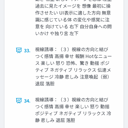
過去に見たイメージを 想像 最初に操
作させたい UI表示に適した方向 無意
識に感じている体 の変化や感覚に注
意を 向けている 右下 自分自身への問
いかけ や独り言 左下
視線誘導：（３）視線の方向と結び
33.
つく感情 高揚 幸せ 報酬 Hotなニュー
ス 楽しい 怒り 恐怖、驚き 動揺 ポジ
ティブ ネガティブ リラックス 伝達メ
ッセージ 冷静 悲しみ 注意喚起（弱）
退屈 落胆
視線誘導：（３）視線の方向と結び
34.
つく感情 高揚 幸せ 楽しい 怒り 動揺
ポジティブ ネガティブ リラックス 冷
静 悲しみ 退屈 落胆