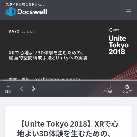
Ope
【Unite Tokyo 2018】XRで心
地よい3D体験を生むための、