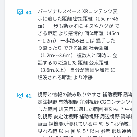
パーソナルスペース XRコンテンツ表
40.
示に適した距離 密接距離（15㎝～45
㎝） 一歩も動かずに キスやハグが で
きる距離 より感情的 個体距離（45㎝
～1.2ｍ） 一歩踏み出せば 握手した
り殴ったり できる距離 社会距離
（1.2ｍ～3.6ｍ） 複数人と同時に 会
話するのに適した 距離 公衆距離
（3.6ｍ以上） 自分が集団や風景 に
埋没される距離 より冷静
視野と情報の読み取りやすさ 補助視野 誘導視
41.
定注視野 有効視野 弁別視野 CGコンテンツ表
した範囲 UI表示に適した範囲 有効視野 中心
別視野 安定注視野 補助視野 周辺視野 誘導視
垂直 視機能が優れている中 約 ５ ° 心領域、
見れる範 以 内 囲 約５° 以内 参考 眼球運動