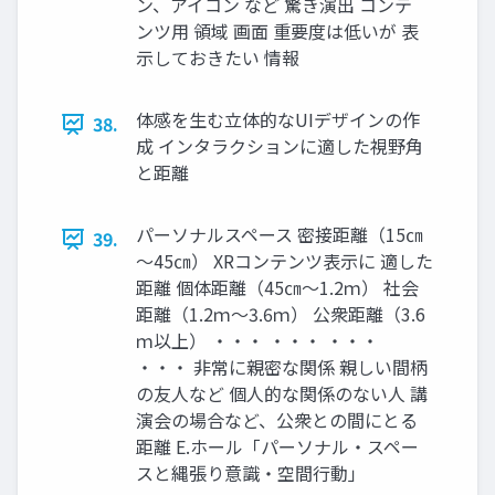
ン、アイコン など 驚き演出 コンテ
ンツ用 領域 画面 重要度は低いが 表
示しておきたい 情報
体感を生む立体的なUIデザインの作
38.
成 インタラクションに適した視野角
と距離
パーソナルスペース 密接距離（15㎝
39.
～45㎝） XRコンテンツ表示に 適した
距離 個体距離（45㎝～1.2ｍ） 社会
距離（1.2ｍ～3.6ｍ） 公衆距離（3.6
ｍ以上） ・・・ ・・・ ・・・
・・・ 非常に親密な関係 親しい間柄
の友人など 個人的な関係のない人 講
演会の場合など、公衆との間にとる
距離 E.ホール「パーソナル・スペー
スと縄張り意識・空間行動」