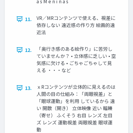
a s M e n i n a s
VR／MRコンテンツで使える、視差に
11.
依存しない 遠近感の作り方 絵画的遠
近法
「奥行き感のある絵作り」に苦労し
12.
ていませんか？ • 立体感に乏しい • 空
気感に欠ける • ごちゃごちゃして見
える ・・・など
ｘRコンテンツが立体的に見えるのは
13.
人間の目の仕組み：「両眼視差」と
「眼球運動」を利用 しているから 遠
い 開散（開き） 立体映像 近い 輻輳
（寄せ） ふくそう 右目 レンズ 左目
ズ レンズ 運動視差 両眼視差 眼球運
動