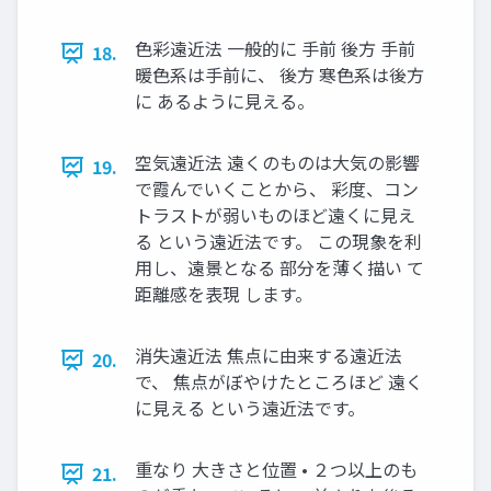
色彩遠近法 一般的に 手前 後方 手前
18.
暖色系は手前に、 後方 寒色系は後方
に あるように見える。
空気遠近法 遠くのものは大気の影響
19.
で霞んでいくことから、 彩度、コン
トラストが弱いものほど遠くに見え
る という遠近法です。 この現象を利
用し、遠景となる 部分を薄く描い て
距離感を表現 します。
消失遠近法 焦点に由来する遠近法
20.
で、 焦点がぼやけたところほど 遠く
に見える という遠近法です。
重なり 大きさと位置 • ２つ以上のも
21.