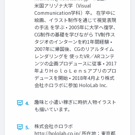
米国アリゾナ大学（Visual
Communication学科）卒。 在学中に
絵画、イラスト制作を通じて視覚表現
の手法 を学ぶ • 2005年に大学へ復学、
CG制作の基礎を学びながら TV制作ス
タジオのインターンを約1年間経験 •
2007年に帰国後、CGのリアルタイム
レンダリングを 使ったVR／ARコンテ
ンツの企画プロデュースに従事 • 2017
年よりＨｏｌｏＬｅｎｓアプリのプロ
デュースを開始 • 2018年4月より株式
会社ホロラボに参加 HoloLab Inc.
趣味と小遣い稼ぎに時折人物イラスト
4.
も描いています。
株式会社ホロラボ
5.
http://hololab.co.jp/ 所在地：東京都