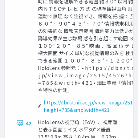
時に 情報を理解できる範囲 約３０° 以内 約２
内 N T S Cテ レ ビ 方 式 の標準観視画角 眼
運動で無理 なく注視でき、情報を把 握でき
６ ０ °‐ ９０° ４ ５ °‐ ７０° 情報端末利用
の効果的な 情報表示範囲 識別能力は低いが座
誘導効果が生じ臨場 感を引き起こす範囲 ３ ０
１００° ２ ０ °‐ ８５° 映 画 、高 品 位 テ 
標大画面 サイズ 単純な視覚情報のみを 検出
できる範囲 １ ０ ０ °‐ ８ ５ °‐１ ２００° 
HoloLens 参照元： • h t t p s :/ / d b n s t .n i i
.j p/ v i e w _i m a g e / 2 5 1 5 / 4 5 2 6 ? h e i
= 7 8 5 & w i d t h= 4 2 1 • 畑田豊彦「情
や特性の計測」
https://dbnst.nii.ac.jp/view_image/2515
height=785&amp;width=421
HoloLensの視野角（FoV）、視距離
42.
と表示画面サイズ 水平30°×垂直
17.5° 0.8m 高さ：0.4m 幅： 0.22ｍ