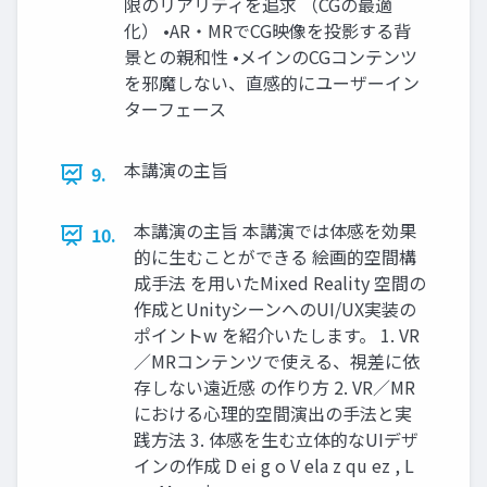
限のリアリティを追求 （CGの最適
化） •AR・MRでCG映像を投影する背
景との親和性 •メインのCGコンテンツ
を邪魔しない、直感的にユーザーイン
ターフェース
本講演の主旨
9.
本講演の主旨 本講演では体感を効果
10.
的に生むことができる 絵画的空間構
成手法 を用いたMixed Reality 空間の
作成とUnityシーンへのUI/UX実装の
ポイントw を紹介いたします。 1. VR
／MRコンテンツで使える、視差に依
存しない遠近感 の作り方 2. VR／MR
における心理的空間演出の手法と実
践方法 3. 体感を生む立体的なUIデザ
インの作成 D ei g o V ela z qu ez , L