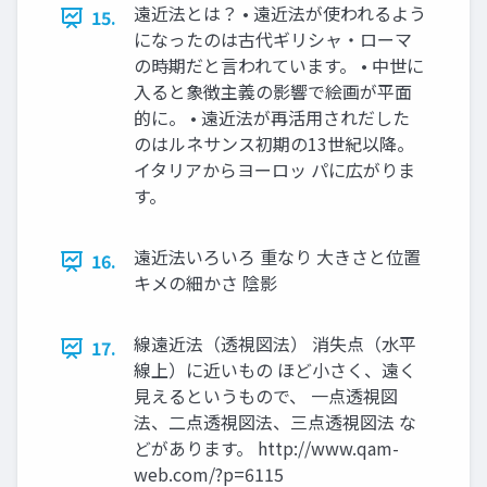
遠近法とは？ • 遠近法が使われるよう
15.
になったのは古代ギリシャ・ローマ
の時期だと言われています。 • 中世に
入ると象徴主義の影響で絵画が平面
的に。 • 遠近法が再活用されだした
のはルネサンス初期の13世紀以降。
イタリアからヨーロッ パに広がりま
す。
遠近法いろいろ 重なり 大きさと位置
16.
キメの細かさ 陰影
線遠近法（透視図法） 消失点（水平
17.
線上）に近いもの ほど小さく、遠く
見えるというもので、 一点透視図
法、二点透視図法、三点透視図法 な
どがあります。 http://www.qam-
web.com/?p=6115