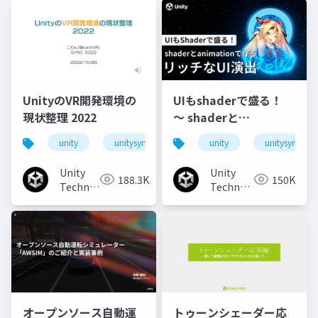
UnityのVR開発環境の
UIもshaderで盛る！
現状整理 2022
〜 shaderと
animationで作るリッ
unity
unitysync
unity
unitysync
チなUI演出
Unity
Unity
188.3K
150K
Technologies
Technologies
Japan
Japan
オープンソース自動運
トゥーンシェーダー応