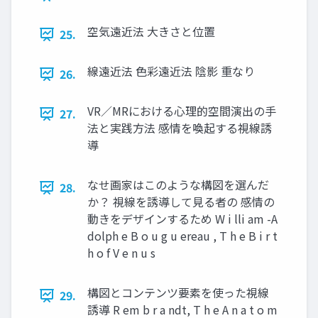
空気遠近法 大きさと位置
25.
線遠近法 色彩遠近法 陰影 重なり
26.
VR／MRにおける心理的空間演出の手
27.
法と実践方法 感情を喚起する視線誘
導
なせ画家はこのような構図を選んだ
28.
か？ 視線を誘導して見る者の 感情の
動きをデザインするため W i lli am -A
dolph e B o u g u ereau , T h e B i r t
h o f V e n u s
構図とコンテンツ要素を使った視線
29.
誘導 R em b r a ndt, T h e A n a t o m