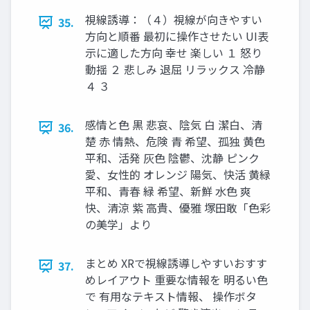
視線誘導：（４）視線が向きやすい
35.
方向と順番 最初に操作させたい UI表
示に適した方向 幸せ 楽しい １ 怒り
動揺 ２ 悲しみ 退屈 リラックス 冷静
４ ３
感情と色 黒 悲哀、陰気 白 潔白、清
36.
楚 赤 情熱、危険 青 希望、孤独 黄色
平和、活発 灰色 陰鬱、沈静 ピンク
愛、女性的 オレンジ 陽気、快活 黄緑
平和、青春 緑 希望、新鮮 水色 爽
快、清涼 紫 高貴、優雅 塚田敢「色彩
の美学」より
まとめ XRで視線誘導しやすいおすす
37.
めレイアウト 重要な情報を 明るい色
で 有用なテキスト情報、 操作ボタ