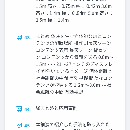
1.5m 高さ：0.75m 幅： 0.42ｍ 3.0m
高さ：1.4m 幅： 0 .84ｍ 5.0m 高さ：
2.5m 幅： 1.4ｍ
まとめ 体感を生む立体的なUIとコン
43.
テンツの配置場所 操作UI最適ゾーン
コンテンツ表示 最適ゾーン 背景ゾー
ン コンテンツから情報を送る 0.8m～
1.5m • • • 21～27インチのディスプレ
イ が浮いているイメージ 個体距離と
社会距離の中間 有効視野 新たなコン
テンツが登場する 1.2m～3.6m • • 社
会距離の中間 有効視野
総まとめと応用事例
44.
本講演で紹介した手法を取り入れた
45.