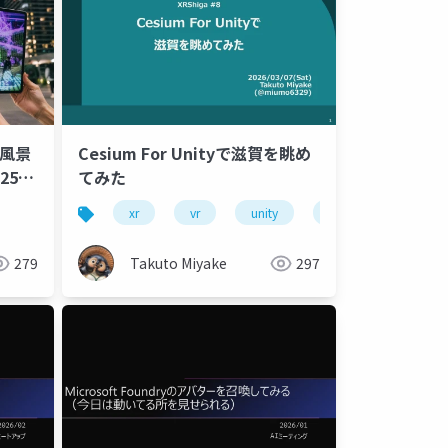
市風景
Cesium For Unityで滋賀を眺め
025年
てみた
xr
vr
unity
cesium
plate
279
Takuto Miyake
297