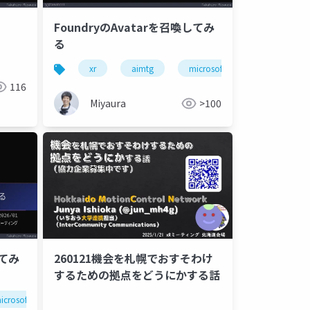
FoundryのAvatarを召喚してみ
る
xr
aimtg
microsoftfoundry
unity
116
Miyaura
>100
してみ
260121機会を札幌でおすそわけ
するための拠点をどうにかする話
icrosoftfoundry
ai
agent