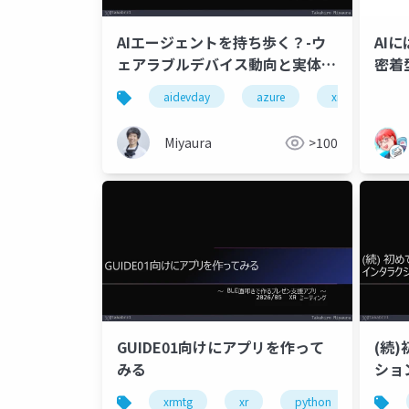
AIエージェントを持ち歩く？-ウ
AI
ェアラブルデバイス動向と実体験
密着
で得たこと
aidevday
azure
xr
Miyaura
>100
GUIDE01向けにアプリを作って
(続)
みる
ショ
xrmtg
xr
python