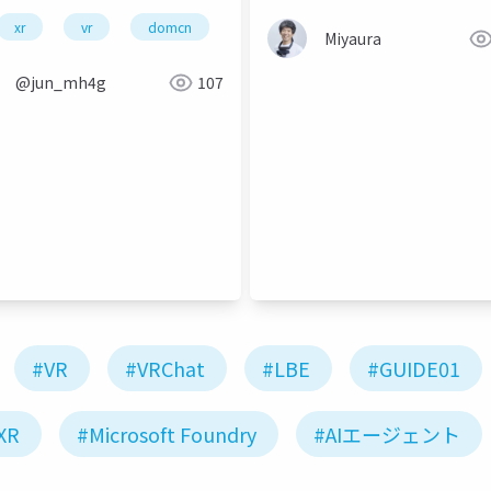
poro 2026展示資料)
xr
vr
domcn
community
Miyaura
@jun_mh4g
107
offshore
#VR
#VRChat
#LBE
#GUIDE01
XR
#Microsoft Foundry
#AIエージェント