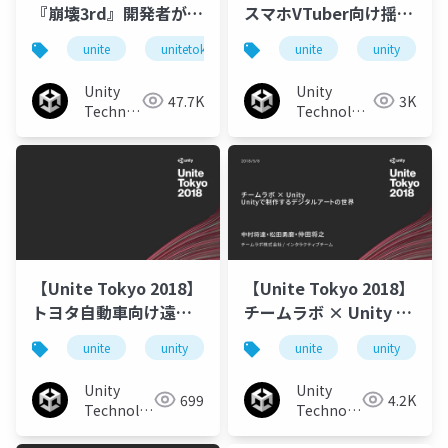
『崩壊3rd』開発者が語
スマホVTuber向け揺れ
るアニメ風レンダリン
モノシステムを「ユニ
unite
unitetokyo
unitetokyo2018
unite
unity
unite3
グの極意
ティちゃんライセン
ス」で無料公開！
Unity
Unity
47.7K
3K
Technologies
Technologies
Japan
Japan
【Unite Tokyo 2018】
【Unite Tokyo 2018】
トヨタ自動車向け遠隔
チームラボ × Unity ～
地3D車両情報共有 シス
Unityで制作するデジタ
unite
unity
unity3d
unite
unitetokyo
unity
テムにおける Photon
ルアートの世界～
ご利用事例と最新情報
Unity
Unity
699
4.2K
ご紹介
Technologies
Technologies
Japan
Japan