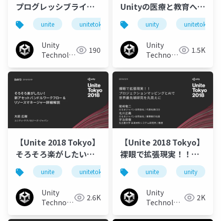
プログレッシブライト
Unityの医療と教育への
マッパーの真価を発揮
応用 ～ちょっと人を助
unite
unitetokyo
unitetokyo2018
unity
unitetokyo
する秘訣
けてみませんか？～
Unity
Unity
190
1.5K
Technologies
Technologies
Japan
Japan
【Unite 2018 Tokyo】
【Unite 2018 Tokyo】
そろそろ楽がしたい！
裸眼で拡張現実！！プ
新アセットバンドルワ
ロジェクションマッピ
unite
unitetokyo
unitetokyo2018
unite
unity
ークフロー&amp;リソ
ングとAIで世界最先端
ースマネージャー詳細
研究を丸見えに
Unity
Unity
2.6K
2K
解説
Technologies
Technologies
Japan
Japan