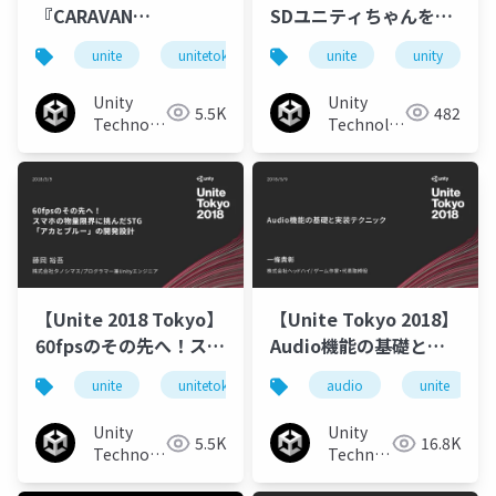
『CARAVAN
SDユニティちゃんを使
STORIES』のアセット
った人形劇風CGアニメ
unite
unitetokyo
unitetokyo2018
unite
unity
バンドル事例
のメイキング
Unity
Unity
5.5K
482
Technologies
Technologies
Japan
Japan
【Unite 2018 Tokyo】
【Unite Tokyo 2018】
60fpsのその先へ！スマ
Audio機能の基礎と実
ホの物量限界に挑んだ
装テクニック
unite
unitetokyo
unitetokyo2018
audio
unite
STG「アカとブルー」
の開発設計
Unity
Unity
5.5K
16.8K
Technologies
Technologies
Japan
Japan