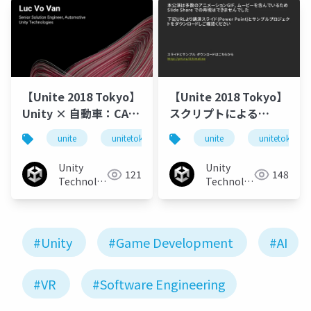
【Unite 2018 Tokyo】
【Unite 2018 Tokyo】
Unity × 自動車：CAD
スクリプトによる
インポートと写実的な
Timelineがっつり拡張
unite
unitetokyo
unitetokyo2018
unite
unitetokyo
グラフィクスの実現
入門
Unity
Unity
121
148
Technologies
Technologies
Japan
Japan
#Unity
#Game Development
#AI
#VR
#Software Engineering