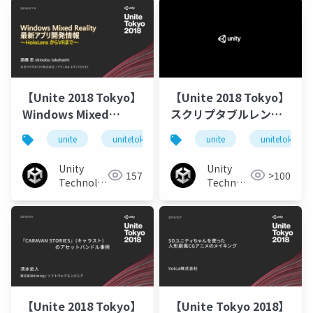
【Unite 2018 Tokyo】
【Unite 2018 Tokyo】
Windows Mixed
スクリプタブルレンダ
Reality 最新アプリ開
ーパイプライン入門
unite
unitetokyo
unitetokyo2018
unite
unitetokyo
発情報 ～HoloLens か
らVRまで～
Unity
Unity
157
>100
Technologies
Technologies
Japan
Japan
【Unite 2018 Tokyo】
【Unite Tokyo 2018】