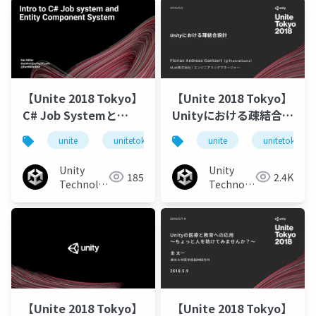
【Unite 2018 Tokyo】
【Unite 2018 Tokyo】
C# Job Systemと
Unityにおける疎結合設
ECS（Entity
計 ～UIへの適用事例か
unite
unitetokyo
unitetokyo2018
unite
unitetokyo
Component
ら学ぶ、テクニックと
System）解説
メリット～
Unity
Unity
185
2.4K
Technologies
Technologies
Japan
Japan
【Unite 2018 Tokyo】
【Unite 2018 Tokyo】