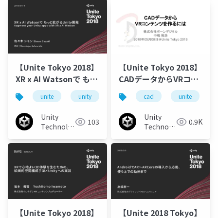
【Unite Tokyo 2018】
【Unite Tokyo 2018】
XR x AI Watsonで もっ
CADデータからVRコン
と拡がるUnity開発
テンツを作るには
unite
unity
unity3d
cad
unitetokyo
unite
Unity
Unity
103
0.9K
Technologies
Technologies
Japan
Japan
【Unite Tokyo 2018】
【Unite 2018 Tokyo】