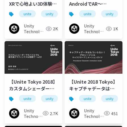
XRで心地よい3D体験を
AndroidでAR〜
生むための、絵画的空
ARCoreの導入から応
unite
unity
unity3d
unite
unitetokyo
unity
間構成手法とUnityへの
用、使う上での勘所ま
実装
で
Unity
Unity
2K
1K
Technologies
Technologies
Japan
Japan
【Unite Tokyo 2018】
【Unite 2018 Tokyo】
カスタムシェーダーで
キャプチャデータはも
モバイルでも最先端グ
ういらない！プロシー
unite
unity
unity3d
unite
unitetokyo2018
unity
ラフィックスな格闘ゲ
ジャル・キャラクター
ームを！
アニメーションガイド
Unity
Unity
2.7K
451
Technologies
Technologies
Japan
Japan