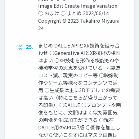
Image Edit Create Image Variation
○ おまけ ○ まとめ 2023/06/14
Copyright © 2023 Takahiro Miyaura
24
まとめ DALL.E APIとXR技術を組み合
25.
わせ ○Generative AIとXR技術の相性
はよい ○XR技術を形作る機能もAIや
機械学習の恩恵を受けている → 製造
コスト減、現実のコピー等 ○映像制
作やゲーム等様々なコンテンツで活
用 ○生成系は主に3Dモデルでの需要
は高い（特にこちらが盛り上がって
る印象） ○DALL.E ○プロンプトや画
像をもとに、文脈はよく似た雰囲気
の画像を生成加工ができる ○現在
DALL.E用のAPIはβ版 ○画像を加工し
ながら使いこなすにはマスク画像は