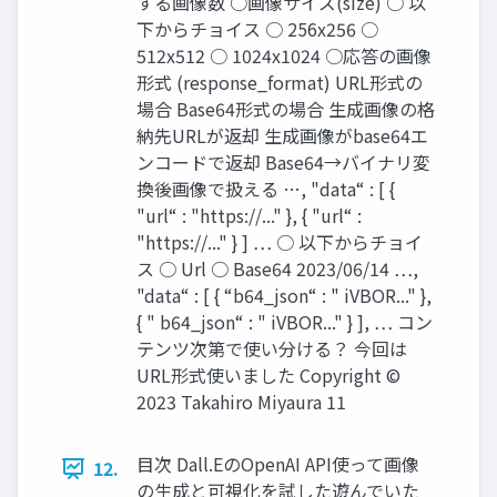
する画像数 ○画像サイズ(size) ○ 以
下からチョイス ○ 256x256 ○
512x512 ○ 1024x1024 ○応答の画像
形式 (response_format) URL形式の
場合 Base64形式の場合 生成画像の格
納先URLが返却 生成画像がbase64エ
ンコードで返却 Base64→バイナリ変
換後画像で扱える …, "data“ : [ {
"url“ : "https://..." }, { "url“ :
"https://..." } ] … ○ 以下からチョイ
ス ○ Url ○ Base64 2023/06/14 …,
"data“ : [ { “b64_json“ : " iVBOR..." },
{ " b64_json“ : " iVBOR..." } ], … コン
テンツ次第で使い分ける？ 今回は
URL形式使いました Copyright ©
2023 Takahiro Miyaura 11
目次 Dall.EのOpenAI API使って画像
12.
の生成と可視化を試した遊んでいた