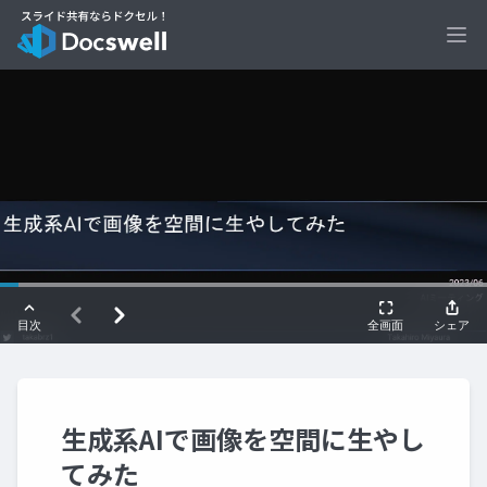
Ope
生成系AIで画像を空間に生やし
てみた