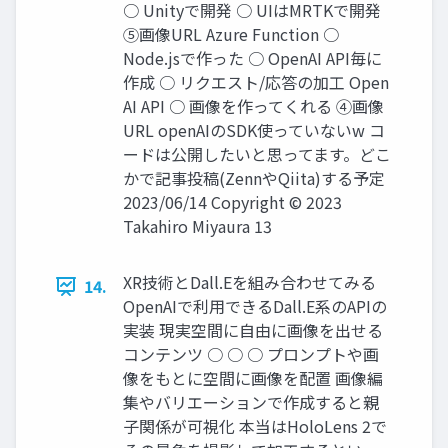
○ Unityで開発 ○ UIはMRTKで開発
⑤画像URL Azure Function ○
Node.jsで作った ○ OpenAI API毎に
作成 ○ リクエスト/応答の加工 Open
AI API ○ 画像を作ってくれる ④画像
URL openAIのSDK使っていないw コ
ードは公開したいと思ってます。どこ
かで記事投稿(ZennやQiita)する予定
2023/06/14 Copyright © 2023
Takahiro Miyaura 13
XR技術とDall.Eを組み合わせてみる
14.
OpenAIで利用できるDall.E系のAPIの
実装 現実空間に自由に画像を出せる
コンテンツ ○ ○ ○ プロンプトや画
像をもとに空間に画像を配置 画像編
集やバリエーションで作成すると親
子関係が可視化 本当はHoloLens 2で