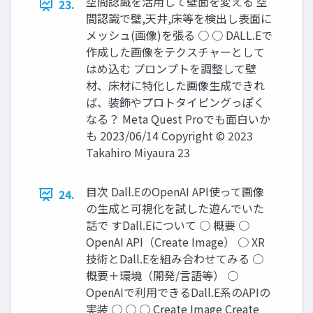
空間認識を活用して壁面を変える 空
23.
間認識で壁,天井,床等を検出し表面に
メッシュ(画像)を張る ○ ○ DALL.Eで
作成した画像をテクスチャーとして
はめ込む プロンプトを調整して壁
材、床材に特化した画像生成できれ
ば、装飾やプロトタイピングっぽく
なる？ Meta Quest Proでも面白いか
も 2023/06/14 Copyright © 2023
Takahiro Miyaura 23
目次 Dall.EのOpenAI API使って画像
24.
の生成と可視化を試した遊んでいた
話で すDall.Eについて ○ 概要 ○
OpenAI API（Create Image） ○ XR
技術とDall.Eを組み合わせてみる ○
概要＋環境（開発/言語等） ○
OpenAIで利用できるDall.E系のAPIの
実装 ○ ○ ○ Create Image Create