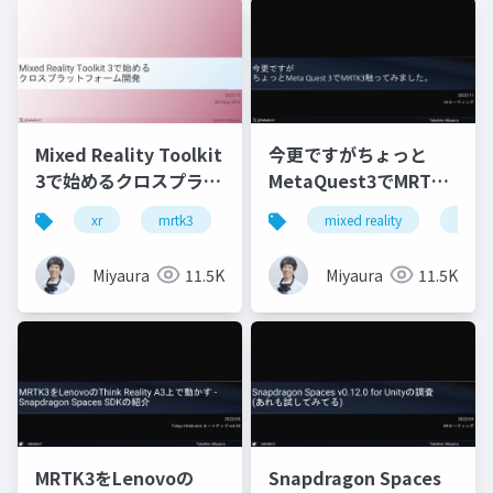
Mixed Reality Toolkit
今更ですがちょっと
3で始めるクロスプラッ
MetaQuest3でMRTK3
トフォーム開発
触ってみました
xr
mrtk3
metaquest3
mixed reality
snapdragonspaces
xrmtg
Miyaura
11.5K
Miyaura
11.5K
MRTK3をLenovoの
Snapdragon Spaces