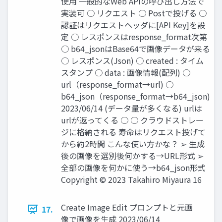
使用 一般的なWeb APIの呼び出し方法で
実装可 ○ リクエスト ○ Postで投げる ○
認証はリクエストヘッダに[API Key]を設
定 ○ レスポンスはresponse_format次第
○ b64_jsonはBase64で画像データが来る
○ レスポンス(Json) ○ created : タイム
スタンプ ○ data : 画像情報(配列) ○
url（response_format→url) ○
b64_json（response_format→b64_json)
2023/06/14 (データ量が多くなる) urlは
urlが返ってくる ○ ○ クラウドストレー
ジに格納される 寿命はリクエスト投げて
から約2時間 こんな使い方かな？ ➢ 生成
後の画像を選別後何かする→URL形式 ➢
全部の画像を何かに使う→b64_json形式
Copyright © 2023 Takahiro Miyaura 16
Create Image Edit プロンプトと元画
17.
像で画像を生成 2023/06/14