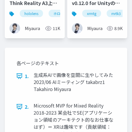
Think Reality A3上で
v0.12.0 for Unityの調
動かす - Snapdragon
査(あれも試してみて
hololens
ホロマジ
snapdragonspaces
xrmtg
mrtk3
m
Spaces SDKの紹介
る)
Miyaura
11K
Miyaura
8.9K
各ページのテキスト
生成系AIで画像を空間に生やしてみた
1.
2023/06 AIミーティング takabrz1
Takahiro Miyaura
Microsoft MVP for Mixed Reality
2.
2018-2023 某会社でSE(アプリケーシ
ョン領域のアーキテクト的なお仕事な
はず）＝ XRは趣味です（貢献領域：