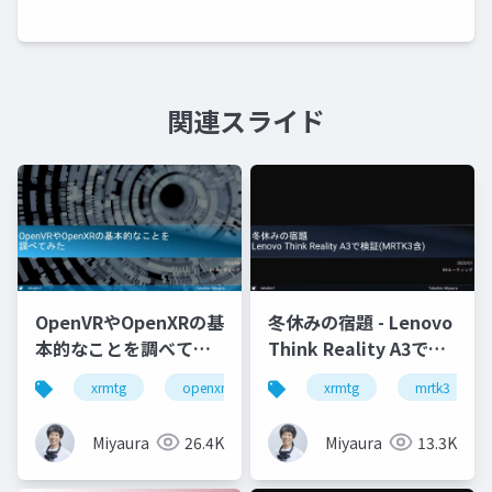
関連スライド
OpenVRやOpenXRの基
冬休みの宿題 - Lenovo
本的なことを調べてみ
Think Reality A3で検
た
証(MRTK3含)
xrmtg
openxr
openvr
xrmtg
hololens
mrtk3
Miyaura
26.4K
Miyaura
13.3K