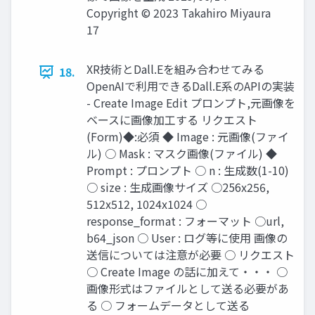
Copyright © 2023 Takahiro Miyaura
17
XR技術とDall.Eを組み合わせてみる
18.
OpenAIで利用できるDall.E系のAPIの実装
- Create Image Edit プロンプト,元画像を
ベースに画像加工する リクエスト
(Form)◆:必須 ◆ Image : 元画像(ファイ
ル) ○ Mask : マスク画像(ファイル) ◆
Prompt : プロンプト ○ n : 生成数(1-10)
○ size : 生成画像サイズ ○256x256,
512x512, 1024x1024 ○
response_format : フォーマット ○url,
b64_json ○ User : ログ等に使用 画像の
送信については注意が必要 ○ リクエスト
○ Create Image の話に加えて・・・ ○
画像形式はファイルとして送る必要があ
る ○ フォームデータとして送る