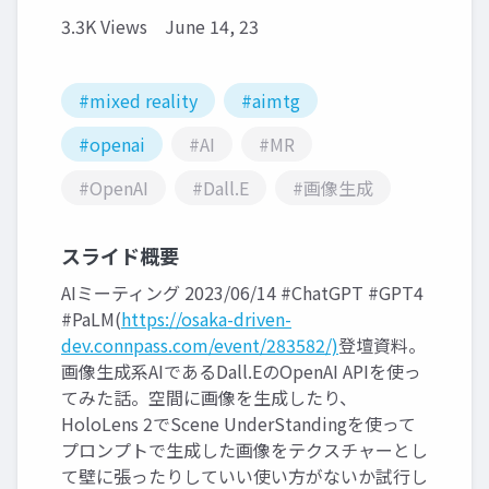
3.3K Views
June 14, 23
#mixed reality
#aimtg
#openai
#AI
#MR
#OpenAI
#Dall.E
#画像生成
スライド概要
AIミーティング 2023/06/14 #ChatGPT #GPT4
#PaLM(
https://osaka-driven-
dev.connpass.com/event/283582/)
登壇資料。
画像生成系AIであるDall.EのOpenAI APIを使っ
てみた話。空間に画像を生成したり、
HoloLens 2でScene UnderStandingを使って
プロンプトで生成した画像をテクスチャーとし
て壁に張ったりしていい使い方がないか試行し