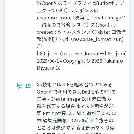
※OpenAIのライブラリではBufferオブジ
ェクトでOK ○ レスポンスは
response_format次第 ○ Create Imageと
一緒なので省略 レスポンス(Json) ○
created : タイムスタンプ ○ data : 画像情
報(配列) ○ url（response_format→url)
○
b64_json（response_format→b64_json)
2023/06/14 Copyright © 2023 Takahiro
Miyaura 18
XR技術とDall.Eを組み合わせてみる
19.
OpenAIで利用できるDall.E系のAPIの
実装 - Create Image Edit 元画像の一
部を修正する場合はマスク画像が必
要 Prompt:緑 奥に続く道が見える 森
林 編集元画像 2023/06/14 白抜きの
ところは透過です 変更部分をくりぬ