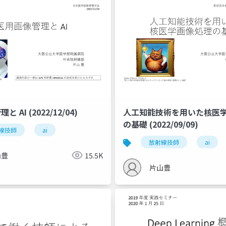
 AI (2022/12/04)
人工知能技術を用いた核医
の基礎 (2022/09/09)
線技師
ai
放射線技師
ai
山豊
15.5K
片山豊