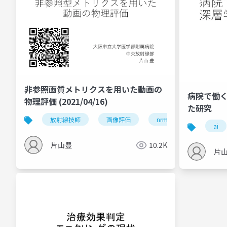
非参照画質メトリクスを用いた動画の
病院で働
物理評価 (2021/04/16)
た研究
放射線技師
画像評価
nrm
ai
片山豊
10.2K
片