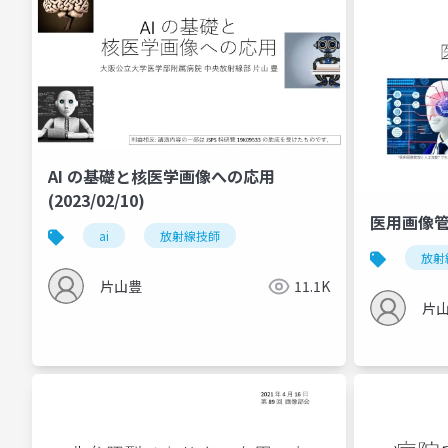
AI の基礎と核医学画像への応用
(2023/02/10)
医用画像管理と
ai
放射線技師
放射
片山豊
11.1K
片