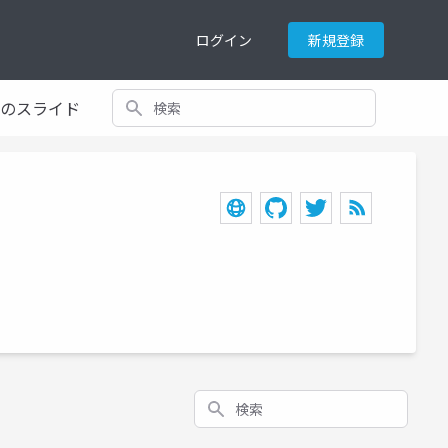
ログイン
新規登録
検索
てのスライド
検索