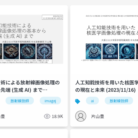
技術による放射線画像処理の
人工知能技術を用いた核医
端 (生成 AI) まで
の現在と未来 (2023/11/16)
15)
放射線技師
imagej
mri
ai
放射線技師
山豊
18.9K
片山豊