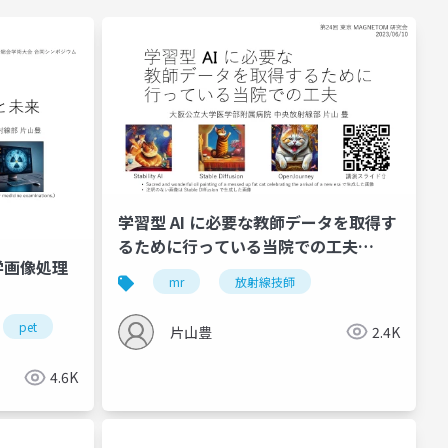
学習型 AI に必要な教師データを取得す
るために行っている当院での工夫
学画像処理
(2023/06/10)
mr
放射線技師
pet
片山豊
2.4K
4.6K