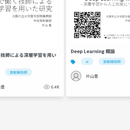
Deep Learning 概論
く技師による深層学習を用い
ai
放射線技師
放射線技師
片山豊
山豊
6.4K